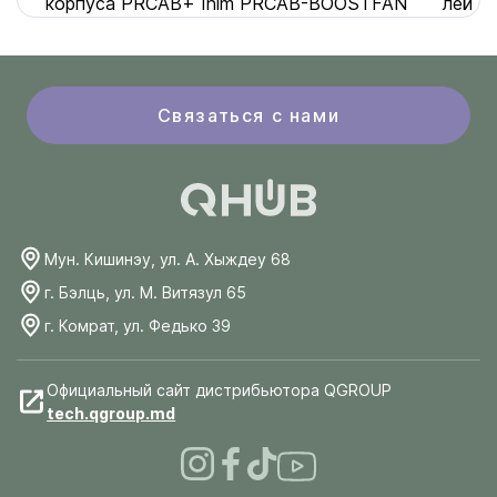
корпуса PRCAB+ Inim PRCAB-BOOSTFAN
лей
Связаться с нами
Мун. Кишинэу, ул. А. Хыждеу 68
г. Бэлць, ул. М. Витязул 65
г. Комрат, ул. Федько 39
Официальный сайт дистрибьютора QGROUP
tech.qgroup.md