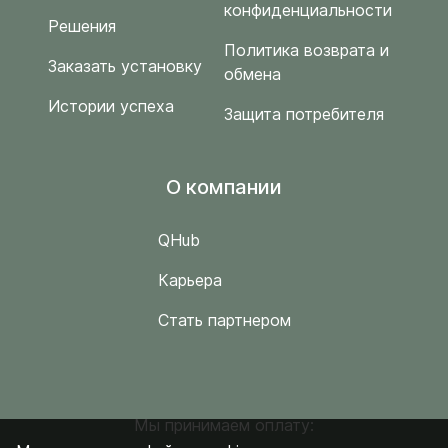
конфиденциальности
Решения
Политика возврата и
Заказать установку
обмена
Истории успеха
Защита потребителя
O компании
QHub
Карьера
Стать партнером
Мы принимаем оплату: