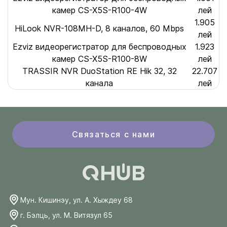
камер CS-X5S-R100-4W
лей
1.905
HiLook NVR-108MH-D, 8 каналов, 60 Mbps
лей
Ezviz видеорегистратор для беспроводных
1.923
камер CS-X5S-R100-8W
лей
TRASSIR NVR DuoStation RE Hik 32, 32
22.707
канала
лей
Связаться с нами
Мун. Кишинэу, ул. А. Хыждеу 68
г. Бэлць, ул. М. Витязул 65