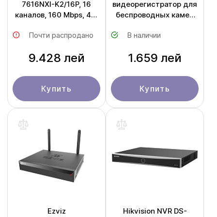
7616NXI-K2/16P, 16
видеорегистратор для
каналов, 160 Mbps, 4K,
беспроводных камер
12MP
CS-X5S-R100-4W
Почти распродано
В наличии
9.428 лей
1.659 лей
Купить
Купить
Ezviz
Hikvision NVR DS-