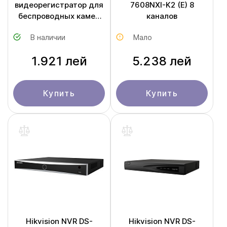
видеорегистратор для
7608NXI-K2 (E) 8
беспроводных камер
каналов
CS-X5S-R100-8W
В наличии
Мало
1.921 лей
5.238 лей
Купить
Купить
Hikvision NVR DS-
Hikvision NVR DS-