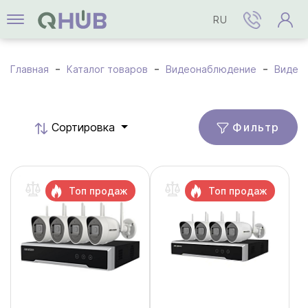
RU
Главная
Каталог товаров
Видеонаблюдение
Видео
Фильтр
Cортировка
Топ продаж
Топ продаж