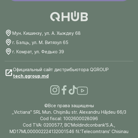
Мун. Кишинэу, ул. А. Хыждеу 68
г. Бэлць, ул. М. Витязул 65
г. Комрат, ул. Федько 39
Официальный сайт дистрибьютора QGROUP
tech.qgroup.md
©Все права защищены
„Victiana" SRL Mun. Chişinău str. Alexandru Hâjdeu 66/3
Cod fiscal: 1002600028096
Cod TVA: 0200577, BC'Moldindconbank'S.A.,
MD17ML000002224132001546 fil.'Telecomtrans' Chisinau