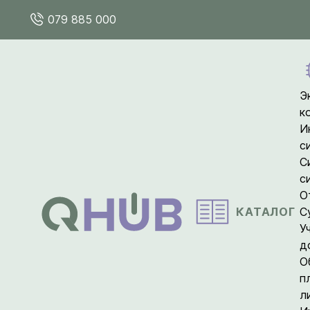
079 885 000
Э
к
И
с
С
с
О
КАТАЛОГ
С
У
д
О
п
л