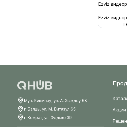
Ezviz видео
Ezviz видео
T
Прод
Катал
Мун. Кишинэу, ул. А. Хыждеу 68
г. Бэлць, ул. М. Витязул 65
Акции
г. Комрат, ул. Федько 39
Решен