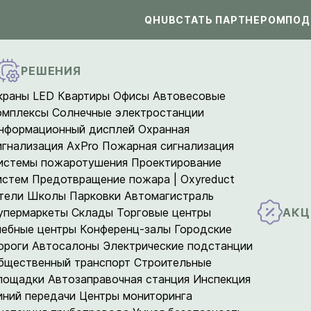
QHUB
СТАТЬ ПАРТНЕРОМ
ПОД
РЕШЕНИЯ
краны LED
Квартиры
Офисы
Автовесовые
омплексы
Солнечные электростанции
нформационный дисплей
Охранная
игнализация AxPro
Пожарная сигнализация
истемы пожаротушения
Проектирование
истем
Предотвращение пожара | Oxyreduct
тели
Школы
Парковки
Автомагистраль
АКЦ
упермаркеты
Склады
Торговые центры
чебные центры
Конференц-залы
Городские
ороги
Автосалоны
Электрические подстанции
бщественный транспорт
Строительные
лощадки
Автозаправочная станция
Инспекция
иний передачи
Центры мониторинга