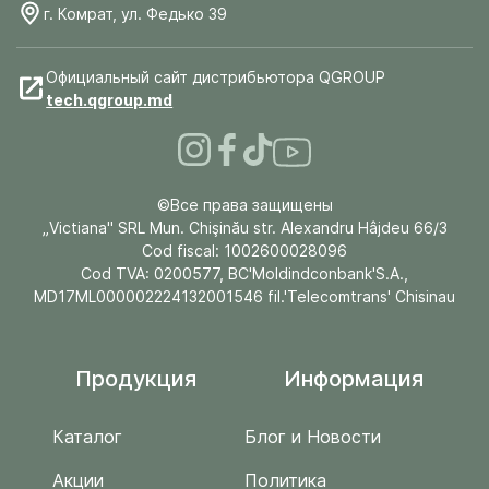
г. Комрат, ул. Федько 39
Официальный сайт дистрибьютора QGROUP
tech.qgroup.md
©Все права защищены
„Victiana" SRL Mun. Chişinău str. Alexandru Hâjdeu 66/3
Cod fiscal: 1002600028096
Cod TVA: 0200577, BC'Moldindconbank'S.A.,
MD17ML000002224132001546 fil.'Telecomtrans' Chisinau
Продукция
Информация
Каталог
Блог и Новости
Акции
Политика