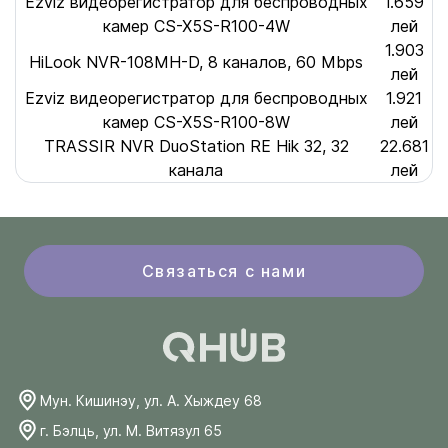
Ezviz видеорегистратор для беспроводных
1.659
камер CS-X5S-R100-4W
лей
1.903
HiLook NVR-108MH-D, 8 каналов, 60 Mbps
лей
Ezviz видеорегистратор для беспроводных
1.921
камер CS-X5S-R100-8W
лей
TRASSIR NVR DuoStation RE Hik 32, 32
22.681
канала
лей
Связаться с нами
Мун. Кишинэу, ул. А. Хыждеу 68
г. Бэлць, ул. М. Витязул 65