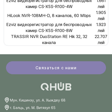
Ezviz видеорегистратор для беспроводных
1.661
камер CS-X5S-R100-4W
лей
1.905
HiLook NVR-108MH-D, 8 каналов, 60 Mbps
лей
Ezviz видеорегистратор для беспроводных
1.923
камер CS-X5S-R100-8W
лей
TRASSIR NVR DuoStation RE Hik 32, 32
22.707
канала
лей
Связаться с нами
Мун. Кишинэу, ул. А. Хыждеу 68
г. Бэлць, ул. М. Витязул 65