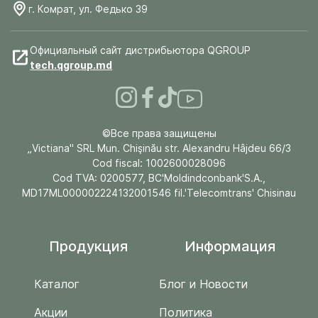
г. Комрат, ул. Федько 39
Официальный сайт дистрибьютора QGROUP
tech.qgroup.md
©Все права защищены
„Victiana" SRL Mun. Chişinău str. Alexandru Hâjdeu 66/3
Cod fiscal: 1002600028096
Cod TVA: 0200577, BC'Moldindconbank'S.A.,
MD17ML000002224132001546 fil.'Telecomtrans' Chisinau
Продукция
Информация
Каталог
Блог и Новости
Акции
Политика