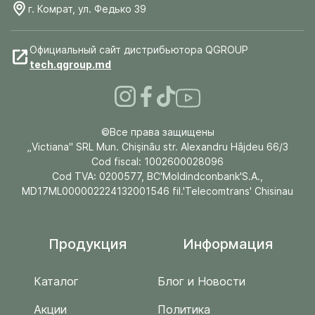
г. Комрат, ул. Федько 39
Официальный сайт дистрибьютора QGROUP
tech.qgroup.md
©Все права защищены
„Victiana" SRL Mun. Chişinău str. Alexandru Hâjdeu 66/3
Cod fiscal: 1002600028096
Cod TVA: 0200577, BC'Moldindconbank'S.A.,
MD17ML000002224132001546 fil.'Telecomtrans' Chisinau
Продукция
Информация
Каталог
Блог и Новости
Акции
Политика