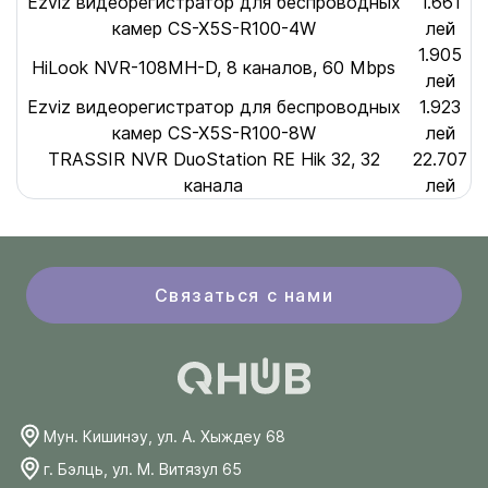
Ezviz видеорегистратор для беспроводных
1.661
камер CS-X5S-R100-4W
лей
1.905
HiLook NVR-108MH-D, 8 каналов, 60 Mbps
лей
Ezviz видеорегистратор для беспроводных
1.923
камер CS-X5S-R100-8W
лей
TRASSIR NVR DuoStation RE Hik 32, 32
22.707
канала
лей
Связаться с нами
Мун. Кишинэу, ул. А. Хыждеу 68
г. Бэлць, ул. М. Витязул 65