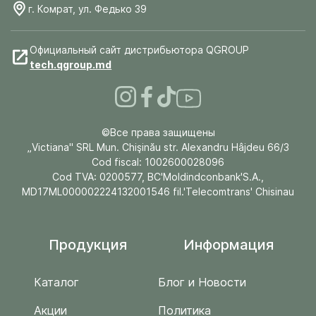
г. Комрат, ул. Федько 39
Официальный сайт дистрибьютора QGROUP
tech.qgroup.md
©Все права защищены
„Victiana" SRL Mun. Chişinău str. Alexandru Hâjdeu 66/3
Cod fiscal: 1002600028096
Cod TVA: 0200577, BC'Moldindconbank'S.A.,
MD17ML000002224132001546 fil.'Telecomtrans' Chisinau
Продукция
Информация
Каталог
Блог и Новости
Акции
Политика