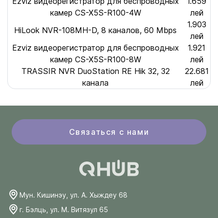
Ezviz видеорегистратор для беспроводных
1.659
камер CS-X5S-R100-4W
лей
1.903
HiLook NVR-108MH-D, 8 каналов, 60 Mbps
лей
Ezviz видеорегистратор для беспроводных
1.921
камер CS-X5S-R100-8W
лей
TRASSIR NVR DuoStation RE Hik 32, 32
22.681
канала
лей
Связаться с нами
Мун. Кишинэу, ул. А. Хыждеу 68
г. Бэлць, ул. М. Витязул 65