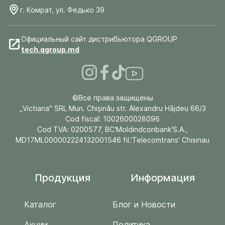
г. Комрат, ул. Федько 39
Официальный сайт дистрибьютора QGROUP
tech.qgroup.md
©Все права защищены
„Victiana" SRL Mun. Chişinău str. Alexandru Hâjdeu 66/3
Cod fiscal: 1002600028096
Cod TVA: 0200577, BC'Moldindconbank'S.A.,
MD17ML000002224132001546 fil.'Telecomtrans' Chisinau
Продукция
Информация
Каталог
Блог и Новости
Акции
Политика