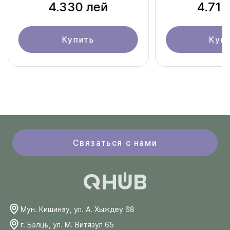
4.330 лей
4.714
Купить
Куп
Связаться с нами
Мун. Кишинэу, ул. А. Хыждеу 68
г. Бэлць, ул. М. Витязул 65