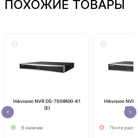
ПОХОЖИЕ ТОВАРЫ
Hikvision NVR DS-7608NXI-K1
Hikvision NVR
(E)
K1/4P
В наличии
Почти распр