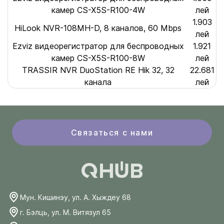
камер CS-X5S-R100-4W
лей
1.903
HiLook NVR-108MH-D, 8 каналов, 60 Mbps
лей
Ezviz видеорегистратор для беспроводных
1.921
камер CS-X5S-R100-8W
лей
TRASSIR NVR DuoStation RE Hik 32, 32
22.681
канала
лей
Связаться с нами
Мун. Кишинэу, ул. А. Хыждеу 68
г. Бэлць, ул. М. Витязул 65