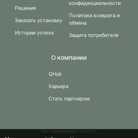
конфиденциальности
Решения
Политика возврата и
Заказать установку
обмена
Истории успеха
Защита потребителя
O компании
QHub
Карьера
Стать партнером
Мы принимаем оплату: