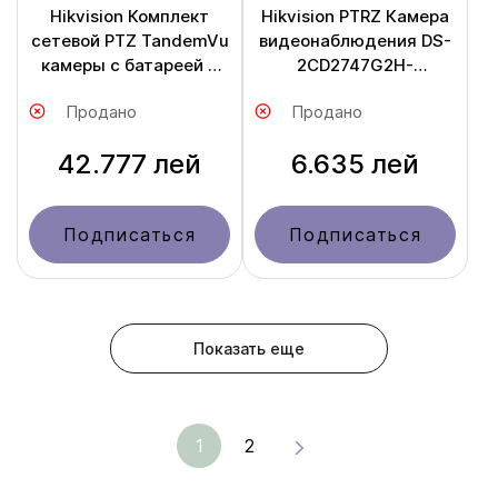
Hikvision Комплект
Hikvision PTRZ Камера
сетевой PTZ TandemVu
видеонаблюдения DS-
камеры c батареей и
2CD2747G2H-
солнечной панелью
LIPTRZS2U /SL
Продано
Продано
DS-2SE7C432IWG-
K/4G/14
42.777 лей
6.635 лей
Подписаться
Подписаться
Показать еще
1
2