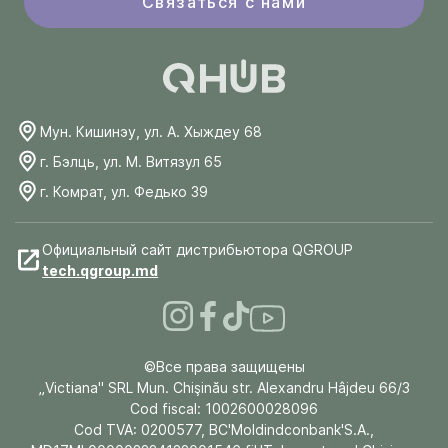
Связаться с нами
Мун. Кишинэу, ул. А. Хыждеу 68
г. Бэлць, ул. М. Витязул 65
г. Комрат, ул. Федько 39
Официальный сайт дистрибьютора QGROUP
tech.qgroup.md
©Все права защищены
„Victiana" SRL Mun. Chişinău str. Alexandru Hâjdeu 66/3
Cod fiscal: 1002600028096
Cod TVA: 0200577, BC'Moldindconbank'S.A.,