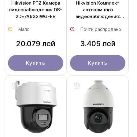
Hikvision PTZ Камера
Hikvision Комплект
видеонаблюдения DS-
автономного
2DE7A632IWG-EB
видеонаблюдения:
уличная PT камера 4
Мало
Почти распродано
Mp с 4G связью и
солнечная панель для
20.079 лей
3.405 лей
заряда DS-2CFSP4/4G
Купить
Купить