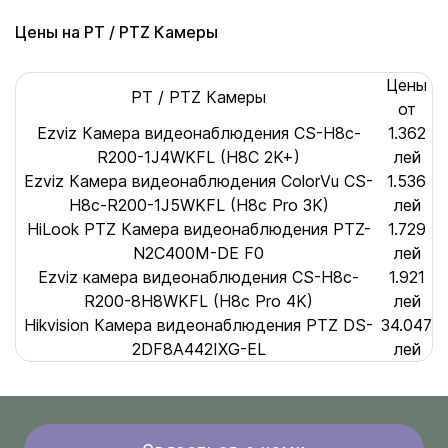
Цены на PT / PTZ Камеры
Цены
PT / PTZ Камеры
от
Ezviz Камера видеонаблюдения CS-H8c-
1.362
R200-1J4WKFL (H8С 2K+)
лей
Ezviz Камера видеонаблюдения ColorVu CS-
1.536
H8c-R200-1J5WKFL (H8c Pro 3K)
лей
HiLook PTZ Камера видеонаблюдения PTZ-
1.729
N2C400M-DE F0
лей
Ezviz камера видеонаблюдения CS-H8c-
1.921
R200-8H8WKFL (H8c Pro 4K)
лей
Hikvision Камера видеонаблюдения PTZ DS-
34.047
2DF8A442IXG-EL
лей