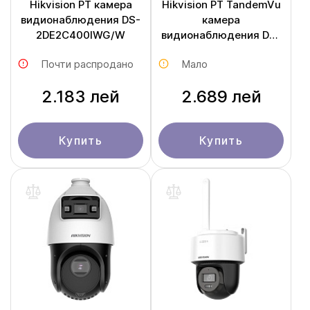
Hikvision PT камера
Hikvision PT TandemVu
видионаблюдения DS-
камера
2DE2C400IWG/W
видионаблюдения DS-
2SE2C400MWG-E/14
Почти распродано
Мало
2.183 лей
2.689 лей
Купить
Купить