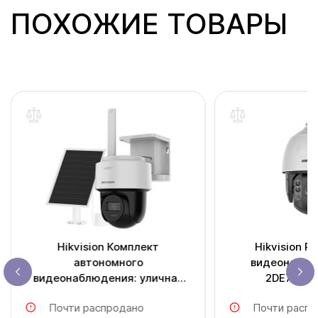
ПОХОЖИЕ ТОВАРЫ
Hikvision Комплект
Hikvision P
автономного
видеонаблю
видеонаблюдения: уличная
2DE7A43
PT камера 4 Mp с 4G связью и
Почти распродано
Почти распр
солнечная панель для заряда