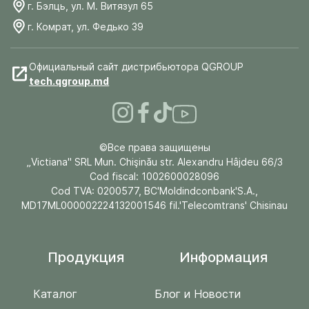
г. Бэлць, ул. М. Витязул 65
г. Комрат, ул. Федько 39
Официальный сайт дистрибьютора QGROUP
tech.qgroup.md
©Все права защищены
„Victiana" SRL Mun. Chişinău str. Alexandru Hâjdeu 66/3
Cod fiscal: 1002600028096
Cod TVA: 0200577, BC'Moldindconbank'S.A.,
MD17ML000002224132001546 fil.'Telecomtrans' Chisinau
Продукция
Информация
Каталог
Блог и Новости