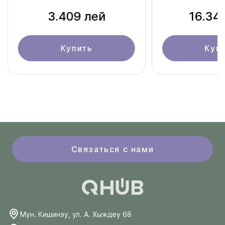
DS-2CFSP4/4G
3.409 лей
16.34
Купить
Куп
Связаться с нами
Мун. Кишинэу, ул. А. Хыждеу 68