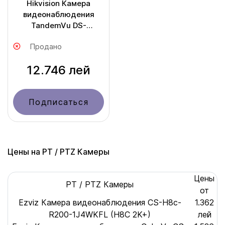
Hikvision Камера
видеонаблюдения
TandemVu DS-
2SE4C425MWG-E/26
Продано
12.746 лей
Подписаться
Цены на PT / PTZ Камеры
Цены
PT / PTZ Камеры
от
Ezviz Камера видеонаблюдения CS-H8c-
1.362
R200-1J4WKFL (H8С 2K+)
лей