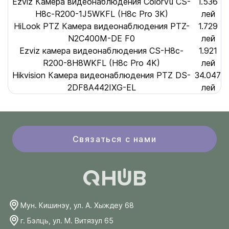
Ezviz Камера видеонаблюдения ColorVu CS-
1.536
H8c-R200-1J5WKFL (H8c Pro 3K)
лей
HiLook PTZ Камера видеонаблюдения PTZ-
1.729
N2C400M-DE F0
лей
Ezviz камера видеонаблюдения CS-H8c-
1.921
R200-8H8WKFL (H8c Pro 4K)
лей
Hikvision Камера видеонаблюдения PTZ DS-
34.047
2DF8A442IXG-EL
лей
Связаться с нами
Мун. Кишинэу, ул. А. Хыждеу 68
г. Бэлць, ул. М. Витязул 65