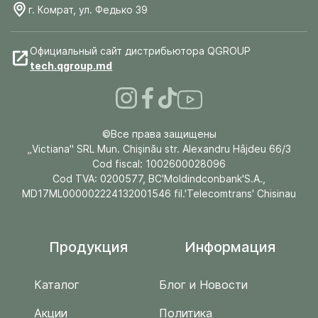
г. Комрат, ул. Федько 39
Официальный сайт дистрибьютора QGROUP
tech.qgroup.md
©Все права защищены
„Victiana" SRL Mun. Chişinău str. Alexandru Hâjdeu 66/3
Cod fiscal: 1002600028096
Cod TVA: 0200577, BC'Moldindconbank'S.A.,
MD17ML000002224132001546 fil.'Telecomtrans' Chisinau
Продукция
Информация
Каталог
Блог и Новости
Акции
Политика