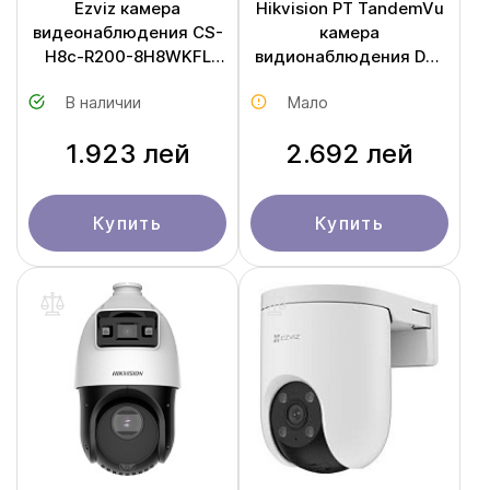
Ezviz камера
Hikvision PT TandemVu
видеонаблюдения CS-
камера
H8c-R200-8H8WKFL
видионаблюдения DS-
(H8c Pro 4K)
2SE2C400MWG-E/14
В наличии
Мало
1.923 лей
2.692 лей
Купить
Купить