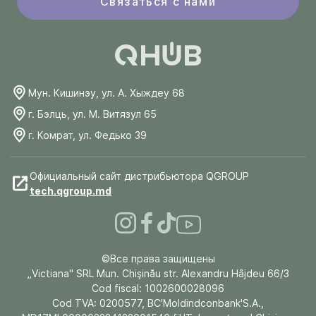
Связаться с нами
Мун. Кишинэу, ул. А. Хыждеу 68
г. Бэлць, ул. М. Витязул 65
г. Комрат, ул. Федько 39
Официальный сайт дистрибьютора QGROUP
tech.qgroup.md
©Все права защищены
„Victiana" SRL Mun. Chişinău str. Alexandru Hâjdeu 66/3
Cod fiscal: 1002600028096
Cod TVA: 0200577, BC'Moldindconbank'S.A.,