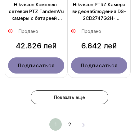
Hikvision Комплект
Hikvision PTRZ Камера
сетевой PTZ TandemVu
видеонаблюдения DS-
камеры c батареей и
2CD2747G2H-
солнечной панелью
LIPTRZS2U /SL
Продано
Продано
DS-2SE7C432IWG-
K/4G/14
42.826 лей
6.642 лей
Подписаться
Подписаться
Показать еще
1
2