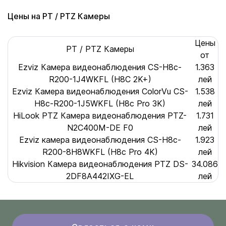
Цены на PT / PTZ Камеры
Цены
PT / PTZ Камеры
от
Ezviz Камера видеонаблюдения CS-H8c-
1.363
R200-1J4WKFL (H8С 2K+)
лей
Ezviz Камера видеонаблюдения ColorVu CS-
1.538
H8c-R200-1J5WKFL (H8c Pro 3K)
лей
HiLook PTZ Камера видеонаблюдения PTZ-
1.731
N2C400M-DE F0
лей
Ezviz камера видеонаблюдения CS-H8c-
1.923
R200-8H8WKFL (H8c Pro 4K)
лей
Hikvision Камера видеонаблюдения PTZ DS-
34.086
2DF8A442IXG-EL
лей