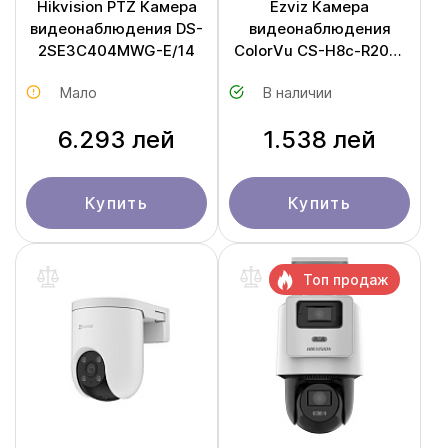
Hikvision PTZ Камера
Ezviz Камера
видеонаблюдения DS-
видеонаблюдения
2SE3C404MWG-E/14
ColorVu CS-H8c-R200-
1J5WKFL (H8c Pro 3K)
Мало
В наличии
6.293 лей
1.538 лей
Купить
Купить
Топ продаж