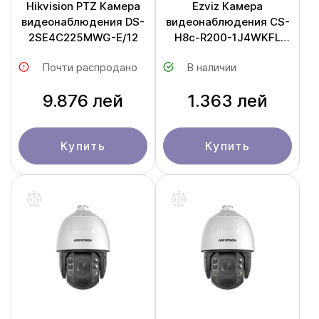
Hikvision PTZ Камера
Ezviz Камера
видеонаблюдения DS-
видеонаблюдения CS-
2SE4C225MWG-E/12
H8c-R200-1J4WKFL
(H8С 2K+)
Почти распродано
В наличии
9.876 лей
1.363 лей
Купить
Купить