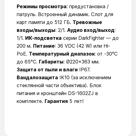
Режимы просмотра
: предустановка /
патруль. Встроенный динамик. Слот для
карт памяти до 512 ГБ.
Тревожные
входы/выходы
: 2/1.
Аудио вход/выход
:
1/1.
ИК-подсветка
серии DarkFighter — до
200 м.
Питание
: 36 VDC (42 W) или Hi-
PoE.
Температурный диапазон
: от -30°C
до 65°C.
Габариты
: Ø220×363 мм.
Защита от пыли и влаги
IP67.
Вандалозащита
IK10 (за исключением
стеклянной части объектива). Блок
питания и кронштейн DS-1602ZJ в
комплекте.
Гарантия
5 лет!