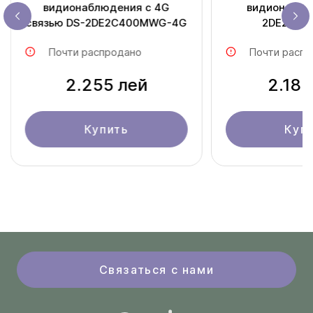
видионаблюдения с 4G
видионаблю
связью DS-2DE2C400MWG-4G
2DE2C40
Почти распродано
Почти распр
2.255 лей
2.185
Купить
Куп
Связаться с нами