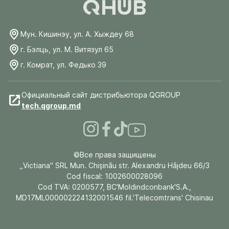
Мун. Кишинэу, ул. А. Хыждеу 68
г. Бэлць, ул. М. Витязул 65
г. Комрат, ул. Федько 39
Официальный сайт дистрибьютора QGROUP
tech.qgroup.md
©Все права защищены
„Victiana" SRL Mun. Chişinău str. Alexandru Hâjdeu 66/3
Cod fiscal: 1002600028096
Cod TVA: 0200577, BC'Moldindconbank'S.A.,
MD17ML000002224132001546 fil.'Telecomtrans' Chisinau