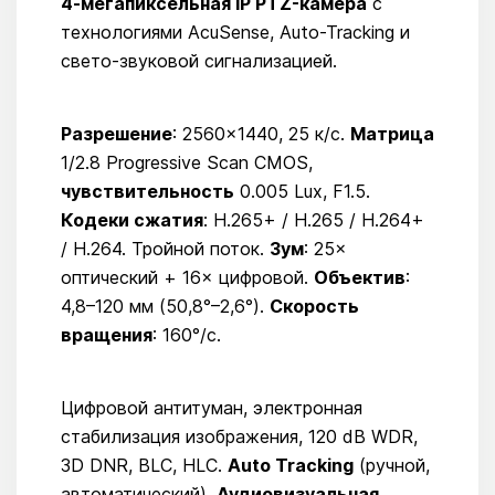
4-мегапиксельная IP PTZ-камера
с
технологиями AcuSense, Auto-Tracking и
свето-звуковой сигнализацией.
Разрешение
: 2560×1440, 25 к/с.
Матрица
1/2.8 Progressive Scan CMOS,
чувствительность
0.005 Lux, F1.5.
Кодеки сжатия
: H.265+ / H.265 / H.264+
/ H.264. Тройной поток.
Зум
: 25×
оптический + 16× цифровой.
Объектив
:
4,8–120 мм (50,8°–2,6°).
Скорость
вращения
: 160°/с.
Цифровой антитуман, электронная
стабилизация изображения, 120 dB WDR,
3D DNR, BLC, HLC.
Auto Tracking
(ручной,
автоматический).
Аудиовизуальная