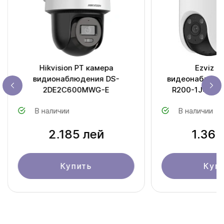
Hikvision PT камера
Ezviz К
видионаблюдения DS-
видеонаблюде
2DE2C600MWG-E
R200-1J4WKFL
В наличии
В наличии
2.185 лей
1.363
Купить
Куп