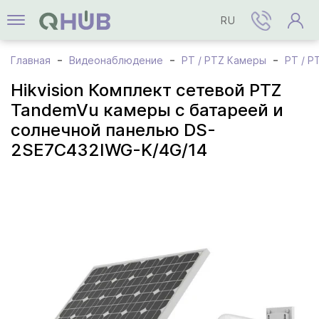
RU
Главная
Видеонаблюдение
PT / PTZ Камеры
PT / P
Hikvision Комплект сетевой PTZ
TandemVu камеры c батареей и
солнечной панелью DS-
2SE7C432IWG-K/4G/14