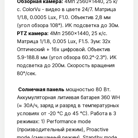
Обзорная камера:
4Мп 2560×1440, 25 к/
с. ColorVu - видео в цвете 24/7. Матрица
1/1.8, 0.0005 Lux, F1.0. Объектив 2,8 мм
(угол обзора 108°). ИК подсветка до 30м.
PTZ камера:
4Мп 2560×1440, 25 к/с.
Матрица 1/1.8, 0.005 Lux, F1.5. Зум: 32x
Оптический + 16x цифровой. Объектив
5.9-188.8 мм (угол обзора 60.2°-2.3°). ИК
подсветка до 200м. Скорость вращения
80°/сек.
Солнечная панель
мощностью 80 Вт.
Аккумуляторная литиевая батарея 360 WH
(≈ 30А/ч, заряд и разряд в температурных
условиях от -20 °C до 45 °C). Работа в 3
режимах: 1) Performance mode
(производительный режим), Proactive
mode (смешанный режим), Standby mode