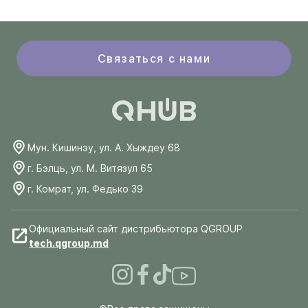
Связаться с нами
Мун. Кишинэу, ул. А. Хыждеу 68
г. Бэлць, ул. М. Витязул 65
г. Комрат, ул. Федько 39
Официальный сайт дистрибьютора QGROUP
tech.qgroup.md