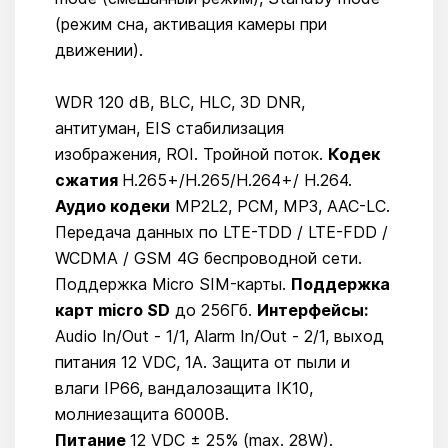
(режим сна, активация камеры при
движении).
WDR 120 dB, BLC, HLC, 3D DNR,
антитуман, EIS стабилизация
изображения, ROI. Тройной поток.
Кодек
сжатия
H.265+/H.265/H.264+/ H.264.
Аудио кодеки
MP2L2, PCM, MP3, AAC-LC.
Передача данных по LTE-TDD / LTE-FDD /
WCDMA / GSM 4G беспроводной сети.
Поддержка Micro SIM-карты.
Поддержка
карт micro SD
до 256Гб.
Интерфейсы:
Audio In/Out - 1/1, Alarm In/Out - 2/1, выход
питания 12 VDC, 1А. Защита от пыли и
влаги IP66, вандалозащита IK10,
молниезащита 6000В.
Питание
12 VDC ± 25% (max. 28W).