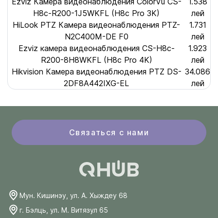
Ezviz Камера видеонаблюдения ColorVu CS-
1.538
H8c-R200-1J5WKFL (H8c Pro 3K)
лей
HiLook PTZ Камера видеонаблюдения PTZ-
1.731
N2C400M-DE F0
лей
Ezviz камера видеонаблюдения CS-H8c-
1.923
R200-8H8WKFL (H8c Pro 4K)
лей
Hikvision Камера видеонаблюдения PTZ DS-
34.086
2DF8A442IXG-EL
лей
Связаться с нами
Мун. Кишинэу, ул. А. Хыждеу 68
г. Бэлць, ул. М. Витязул 65