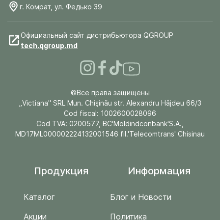
г. Комрат, ул. Федько 39
Официальный сайт дистрибьютора QGROUP
tech.qgroup.md
©Все права защищены
„Victiana" SRL Mun. Chişinău str. Alexandru Hâjdeu 66/3
Cod fiscal: 1002600028096
Cod TVA: 0200577, BC'Moldindconbank'S.A.,
MD17ML000002224132001546 fil.'Telecomtrans' Chisinau
Продукция
Информация
Каталог
Блог и Новости
Акции
Политика