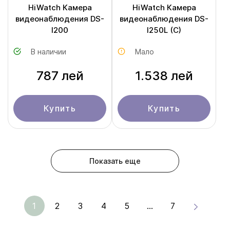
HiWatch Камера
HiWatch Камера
видеонаблюдения DS-
видеонаблюдения DS-
I200
I250L (С)
В наличии
Мало
787 лей
1.538 лей
Купить
Купить
Показать еще
1
2
3
4
5
...
7