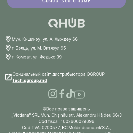
Связаться с нами
Мун. Кишинэу, ул. А. Хыждеу 68
г. Бэлць, ул. М. Витязул 65
г. Комрат, ул. Федько 39
Официальный сайт дистрибьютора QGROUP
tech.qgroup.md
©Все права защищены
„Victiana" SRL Mun. Chişinău str. Alexandru Hâjdeu 66/3
Cod fiscal: 1002600028096
Cod TVA: 0200577, BC'Moldindconbank'S.A.,