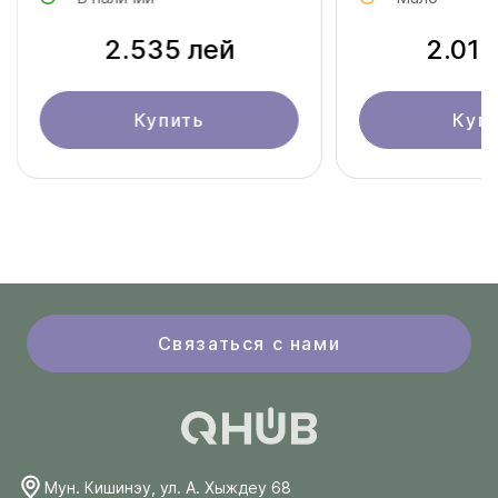
2.535 лей
2.010
Купить
Куп
Связаться с нами
Мун. Кишинэу, ул. А. Хыждеу 68