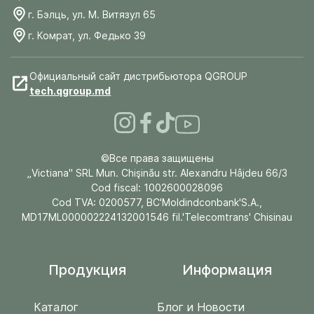
г. Бэлць, ул. М. Витязул 65
г. Комрат, ул. Федько 39
Официальный сайт дистрибьютора QGROUP
tech.qgroup.md
©Все права защищены
„Victiana" SRL Mun. Chişinău str. Alexandru Hâjdeu 66/3
Cod fiscal: 1002600028096
Cod TVA: 0200577, BC'Moldindconbank'S.A.,
MD17ML000002224132001546 fil.'Telecomtrans' Chisinau
Продукция
Информация
Каталог
Блог и Новости