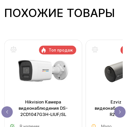
ПОХОЖИЕ ТОВАРЫ
Топ продаж
Hikvision Камера
Ezviz К
видеонаблюдения DS-
видеонаблюде
2CD1047G3H-LIUF/SL
R200-1
В наличии
Мало