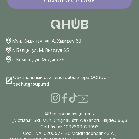
Связаться с нами
Мун. Кишинэу, ул. А. Хыждеу 68
г. Бэлць, ул. М. Витязул 65
г. Комрат, ул. Федько 39
Официальный сайт дистрибьютора QGROUP
tech.qgroup.md
©Все права защищены
„Victiana" SRL Mun. Chişinău str. Alexandru Hâjdeu 66/3
Cod fiscal: 1002600028096
Cod TVA: 0200577, BC'Moldindconbank'S.A.,