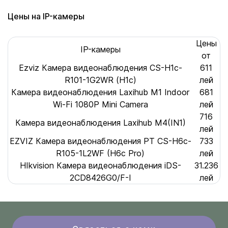
Цены на IP-камеры
Цены
IP-камеры
от
Ezviz Камера видеонаблюдения CS-H1c-
611
R101-1G2WR (H1c)
лей
Камера видеонаблюдения Laxihub M1 Indoor
681
Wi-Fi 1080P Mini Camera
лей
716
Камера видеонаблюдения Laxihub M4(IN1)
лей
EZVIZ Камера видеонаблюдения PT CS-H6c-
733
R105-1L2WF (H6c Pro)
лей
HIkvision Камера видеонаблюдения iDS-
31.236
2CD8426G0/F-I
лей