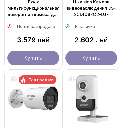
Ezviz
Hikvision Камера
Мильтифункциональная
видеонаблюдения DS-
поворотная камера для
2CD1067G2-LUF
мониторинга дома CS-
Почти распродано
В наличии
S10-R101-1M4WFK (S10)
3.579 лей
2.602 лей
Купить
Купить
Топ продаж