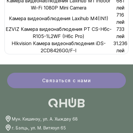
Камера видеонаблюдения Laxihub M1 Indoor
681
Wi-Fi 1080P Mini Camera
лей
716
Камера видеонаблюдения Laxihub M4(IN1)
лей
EZVIZ Камера видеонаблюдения PT CS-H6c-
733
R105-1L2WF (H6c Pro)
лей
HIkvision Камера видеонаблюдения iDS-
31.236
2CD8426G0/F-I
лей
Связаться с нами
Мун. Кишинэу, ул. А. Хыждеу 68
г. Бэлць, ул. М. Витязул 65