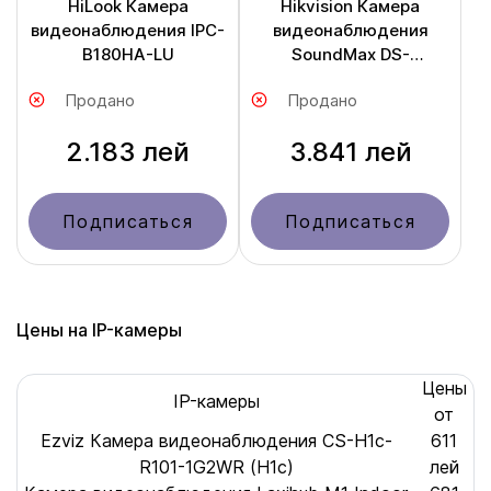
HiLook Камера
Hikvision Камера
видеонаблюдения IPC-
видеонаблюдения
B180HA-LU
SoundMax DS-
2CD1T67G3-LIUF/LSL
Продано
Продано
2.183 лей
3.841 лей
Подписаться
Подписаться
Цены на IP-камеры
Цены
IP-камеры
от
Ezviz Камера видеонаблюдения CS-H1c-
611
R101-1G2WR (H1c)
лей