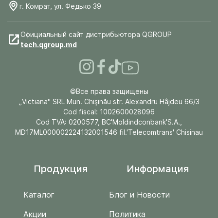
г. Комрат, ул. Федько 39
Официальный сайт дистрибьютора QGROUP
tech.qgroup.md
©Все права защищены
„Victiana" SRL Mun. Chişinău str. Alexandru Hâjdeu 66/3
Cod fiscal: 1002600028096
Cod TVA: 0200577, BC'Moldindconbank'S.A.,
MD17ML000002224132001546 fil.'Telecomtrans' Chisinau
Продукция
Информация
Каталог
Блог и Новости
Акции
Политика