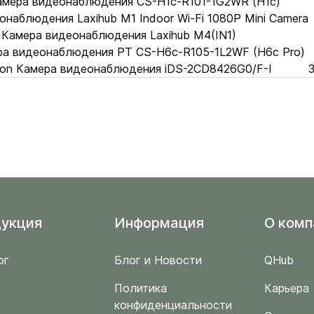
Камера видеонаблюдения CS-H1c-R101-1G2WR (H1c)
наблюдения Laxihub M1 Indoor Wi-Fi 1080P Mini Camera
Камера видеонаблюдения Laxihub M4(IN1)
ра видеонаблюдения PT CS-H6c-R105-1L2WF (H6c Pro)
sion Камера видеонаблюдения iDS-2CD8426G0/F-I
3
укция
Информация
O комп
ог
Блог и Новости
QHub
Политика
Карьера
конфиденциальности