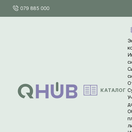
079 885 000
Э
к
И
с
С
с
О
КАТАЛОГ
С
У
д
О
п
л