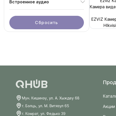
Ezviz 
Встроенное аудио
Камера видео
EZVIZ Каме
Сбросить
HIkvi
Прод
Катал
Мун. Кишинэу, ул. А. Хыждеу 68
г. Бэлць, ул. М. Витязул 65
Акции
г. Комрат, ул. Федько 39