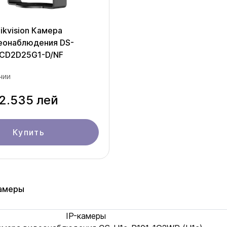
ikvision Камера
еонаблюдения DS-
CD2D25G1-D/NF
чии
2.535 лей
Купить
камеры
IP-камеры