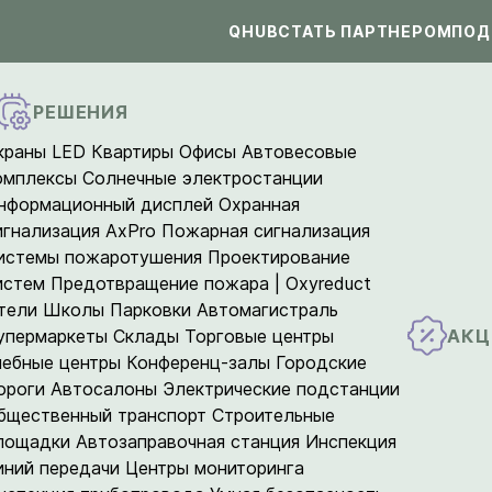
QHUB
СТАТЬ ПАРТНЕРОМ
ПОД
РЕШЕНИЯ
краны LED
Квартиры
Офисы
Автовесовые
омплексы
Солнечные электростанции
нформационный дисплей
Охранная
игнализация AxPro
Пожарная сигнализация
истемы пожаротушения
Проектирование
истем
Предотвращение пожара | Oxyreduct
тели
Школы
Парковки
Автомагистраль
АКЦ
упермаркеты
Склады
Торговые центры
чебные центры
Конференц-залы
Городские
ороги
Автосалоны
Электрические подстанции
бщественный транспорт
Строительные
лощадки
Автозаправочная станция
Инспекция
иний передачи
Центры мониторинга