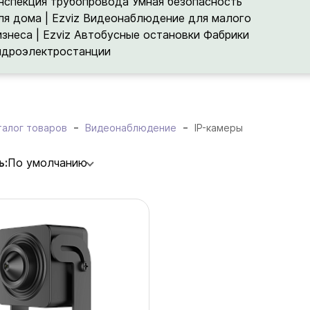
нспекция трубопровода
Умная безопасность
ля дома | Ezviz
Видеонаблюдение для малого
изнеса | Ezviz
Автобусные остановки
Фабрики
идроэлектростанции
талог товаров
Видеонаблюдение
IP-камеры
ь:
По умолчанию