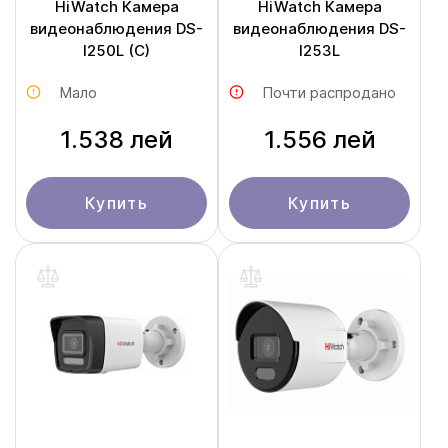
HiWatch Камера
HiWatch Камера
видеонаблюдения DS-
видеонаблюдения DS-
I250L (С)
I253L
Мало
Почти распродано
1.538 лей
1.556 лей
Купить
Купить