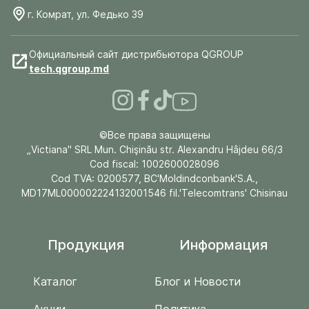
г. Комрат, ул. Федько 39
Официальный сайт дистрибьютора QGROUP
tech.qgroup.md
©Все права защищены
„Victiana" SRL Mun. Chişinău str. Alexandru Hâjdeu 66/3
Cod fiscal: 1002600028096
Cod TVA: 0200577, BC'Moldindconbank'S.A.,
MD17ML000002224132001546 fil.'Telecomtrans' Chisinau
Продукция
Информация
Каталог
Блог и Новости