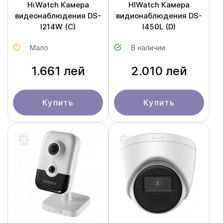
HiWatch Камера
HIWatch Камера
видеонаблюдения DS-
видионаблюдения DS-
I214W (C)
I450L (D)
Мало
В наличии
1.661 лей
2.010 лей
Купить
Купить