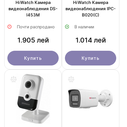
HiWatch Камера
HiWatch Камера
видеонаблюдения DS-
видеонаблюдения IPC-
I453M
B020(C)
Почти распродано
В наличии
1.905 лей
1.014 лей
Купить
Купить