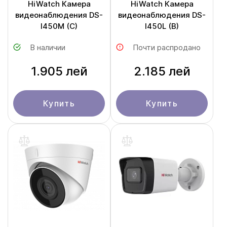
HiWatch Камера
HiWatch Камера
видеонаблюдения DS-
видеонаблюдения DS-
I450M (C)
I450L (B)
В наличии
Почти распродано
1.905 лей
2.185 лей
Купить
Купить