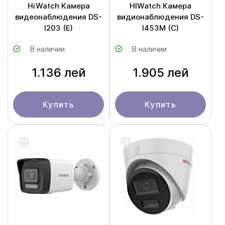
HiWatch Камера
HIWatch Камера
видеонаблюдения DS-
видионаблюдения DS-
I203 (E)
I453M (C)
В наличии
В наличии
1.136 лей
1.905 лей
Купить
Купить