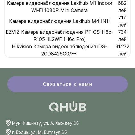
Камера видеонаблюдения Laxihub M1 Indoor
682
Wi-Fi 1080P Mini Camera
лей
717
Камера видеонаблюдения Laxihub M4(IN1)
лей
EZVIZ Камера видеонаблюдения PT CS-H6c-
734
R105-1L2WF (H6c Pro)
лей
HIkvision Камера видеонаблюдения iDS-
31.272
2CD8426G0/F-I
лей
Связаться с нами
Мун. Кишинэу, ул. А. Хыждеу 68
г. Бэлць, ул. М. Витязул 65