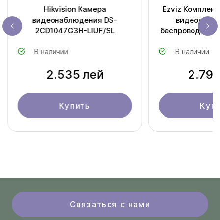
Hikvision Камера
Ezviz Комплект
видеонаблюдения DS-
видеонаблю
2CD1047G3H-LIUF/SL
беспроводной W
солнечной па
В наличии
В наличии
CB3/SP-R200
2.535 лей
2.797
Купить
Куп
Связаться с нами