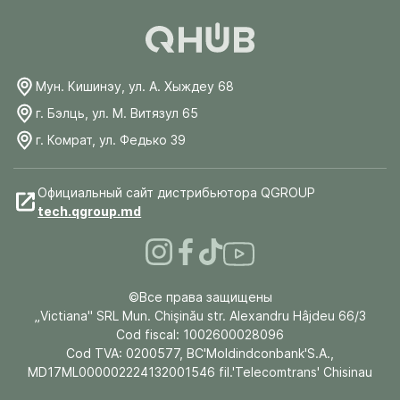
Мун. Кишинэу, ул. А. Хыждеу 68
г. Бэлць, ул. М. Витязул 65
г. Комрат, ул. Федько 39
Официальный сайт дистрибьютора QGROUP
tech.qgroup.md
©Все права защищены
„Victiana" SRL Mun. Chişinău str. Alexandru Hâjdeu 66/3
Cod fiscal: 1002600028096
Cod TVA: 0200577, BC'Moldindconbank'S.A.,
MD17ML000002224132001546 fil.'Telecomtrans' Chisinau