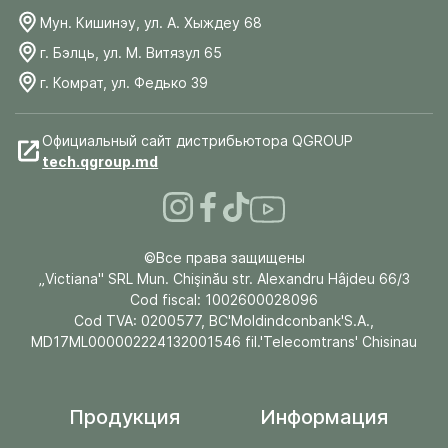
Мун. Кишинэу, ул. А. Хыждеу 68
г. Бэлць, ул. М. Витязул 65
г. Комрат, ул. Федько 39
Официальный сайт дистрибьютора QGROUP
tech.qgroup.md
©Все права защищены
„Victiana" SRL Mun. Chişinău str. Alexandru Hâjdeu 66/3
Cod fiscal: 1002600028096
Cod TVA: 0200577, BC'Moldindconbank'S.A.,
MD17ML000002224132001546 fil.'Telecomtrans' Chisinau
Продукция
Информация