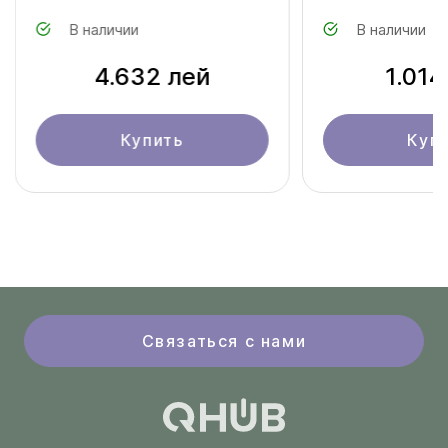
HB8/SP-R200 (HB8 Pro Kit)
В наличии
В наличии
4.632 лей
1.014
Купить
Куп
Связаться с нами