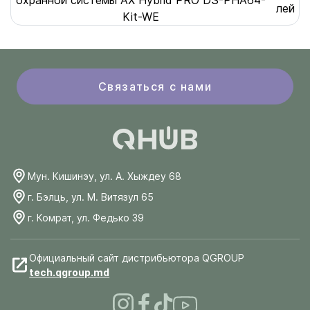
охранной системы AX Hybrid PRO DS-PHA64-
лей
Kit-WE
Связаться с нами
Мун. Кишинэу, ул. А. Хыждеу 68
г. Бэлць, ул. М. Витязул 65
г. Комрат, ул. Федько 39
Официальный сайт дистрибьютора QGROUP
tech.qgroup.md