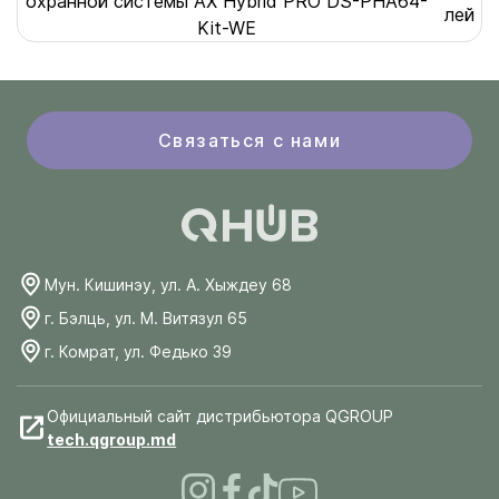
охранной системы AX Hybrid PRO DS-PHA64-
лей
Kit-WE
Связаться с нами
Мун. Кишинэу, ул. А. Хыждеу 68
г. Бэлць, ул. М. Витязул 65
г. Комрат, ул. Федько 39
Официальный сайт дистрибьютора QGROUP
tech.qgroup.md