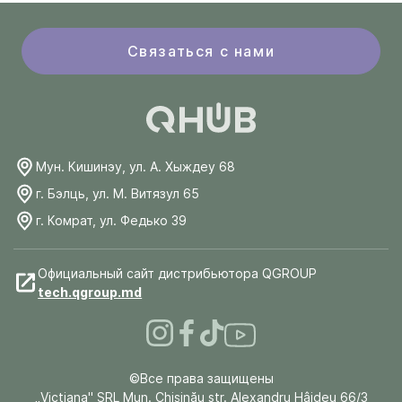
Связаться с нами
Мун. Кишинэу, ул. А. Хыждеу 68
г. Бэлць, ул. М. Витязул 65
г. Комрат, ул. Федько 39
Официальный сайт дистрибьютора QGROUP
tech.qgroup.md
©Все права защищены
„Victiana" SRL Mun. Chişinău str. Alexandru Hâjdeu 66/3