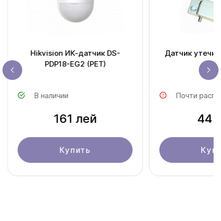
Hikvision ИК-датчик DS-
Датчик утечки
PDP18-EG2 (PET)
В наличии
Почти распр
161 лей
44 
Купить
Куп