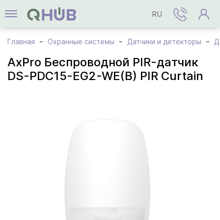
RU
Главная
Охранные системы
Датчики и детекторы
Д
AxPro Бecпpoвoднoй PIR-дaтчик
DS-PDC15-EG2-WE(B) PIR Curtain