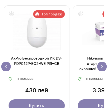
Топ продаж
AxPro Беспроводной ИК DS-
Hikvision 
PDPG12P-EG2-WE PIR+GB
стартовый 
охранной систе
PRO DS-PHA
В наличии
В наличии
430 лей
3.391
Купить
Куп