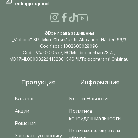
tech.qgroup.md
©Все права защищены
„Victiana" SRL Mun. Chişinău str. Alexandru Hâjdeu 66/3
Cod fiscal: 1002600028096
Cod TVA: 0200577, BC'Moldindconbank'S.A.,
MD17ML000002224132001546 fil.'Telecomtrans' Chisinau
Продукция
Информация
Каталог
Блог и Новости
Акции
Политика
конфиденциальности
Решения
Политика возврата и
Заказать установку
обмена