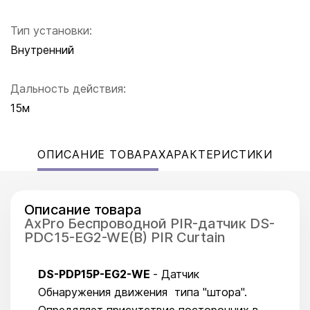
Тип установки:
Внутренний
Дальность действия:
15м
ОПИСАНИЕ ТОВАРА
ХАРАКТЕРИСТИКИ
Описание товара
AxPro Бecпpoвoднoй PIR-дaтчик DS-
PDC15-EG2-WE(B) PIR Curtain
DS-PDP15P-EG2-WE
- Датчик
Обнаружения движения типа "штора".
Опредяляет присутствие посторонних в