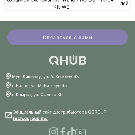
лей
Kit-WE
Связаться с нами
Мун. Кишинэу, ул. А. Хыждеу 68
г. Бэлць, ул. М. Витязул 65
г. Комрат, ул. Федько 39
Официальный сайт дистрибьютора QGROUP
tech.qgroup.md