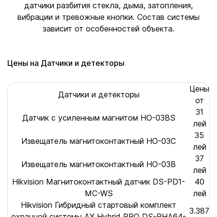
датчики разбития стекла, дыма, затопления,
вибрации и тревожные кнопки. Состав системы
зависит от особенностей объекта.
Цены на Датчики и детекторы
Цены
Датчики и детекторы
от
31
Датчик с усиленным магнитом HO-03BS
лей
35
Извещатель магнитоконтактный HO-03C
лей
37
Извещатель магнитоконтактный HO-03B
лей
Hikvision Магнитоконтактный датчик DS-PD1-
40
MC-WS
лей
Hikvision Гибридный стартовый комплект
3.387
охранной системы AX Hybrid PRO DS-PHA64-