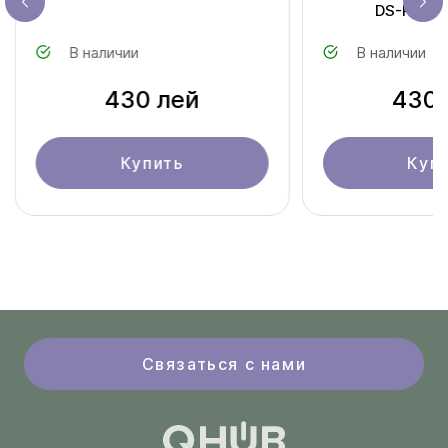
DS-PDPG
В наличии
В наличии
430 лей
430 
Купить
Куп
Связаться с нами