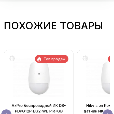
ПОХОЖИЕ ТОВАРЫ
Топ продаж
AxPro Беспроводной ИК DS-
Hikvision Ком
PDPG12P-EG2-WE PIR+GB
датчик ИК и ра