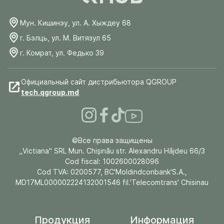
Мун. Кишинэу, ул. А. Хыждеу 68
г. Бэлць, ул. М. Витязул 65
г. Комрат, ул. Федько 39
Официальный сайт дистрибьютора QGROUP
tech.qgroup.md
©Все права защищены
„Victiana" SRL Mun. Chişinău str. Alexandru Hâjdeu 66/3
Cod fiscal: 1002600028096
Cod TVA: 0200577, BC'Moldindconbank'S.A.,
MD17ML000002224132001546 fil.'Telecomtrans' Chisinau
Продукция
Информация