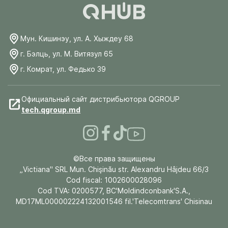
Мун. Кишинэу, ул. А. Хыждеу 68
г. Бэлць, ул. М. Витязул 65
г. Комрат, ул. Федько 39
Официальный сайт дистрибьютора QGROUP
tech.qgroup.md
©Все права защищены
„Victiana" SRL Mun. Chişinău str. Alexandru Hâjdeu 66/3
Cod fiscal: 1002600028096
Cod TVA: 0200577, BC'Moldindconbank'S.A.,
MD17ML000002224132001546 fil.'Telecomtrans' Chisinau