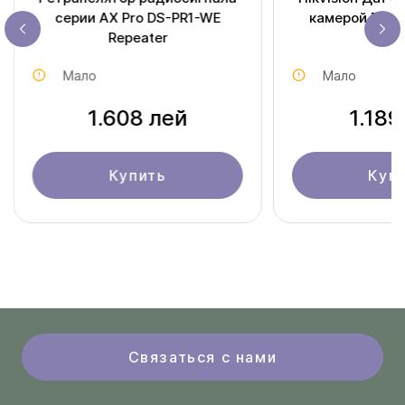
серии AX Pro DS-PR1-WE
камерой DS-P
Repeater
Мало
Мало
1.608 лей
1.189
Купить
Куп
Связаться с нами