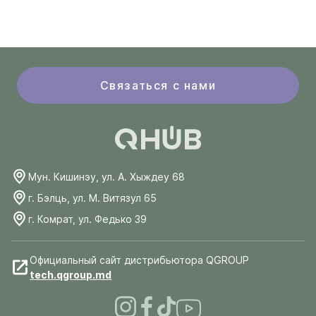
Связаться с нами
Мун. Кишинэу, ул. А. Хыждеу 68
г. Бэлць, ул. М. Витязул 65
г. Комрат, ул. Федько 39
Официальный сайт дистрибьютора QGROUP
tech.qgroup.md