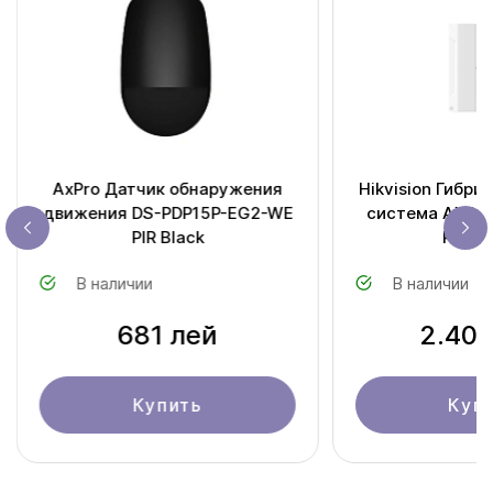
AxPro Датчик обнаружения
Hikvision Гибри
движения DS-PDP15P-EG2-WE
система AX HY
PIR Black
PHA6
В наличии
В наличии
681 лей
2.409
Купить
Куп