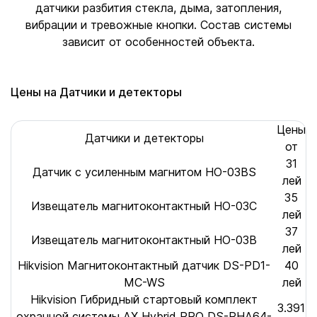
датчики разбития стекла, дыма, затопления,
вибрации и тревожные кнопки. Состав системы
зависит от особенностей объекта.
Цены на Датчики и детекторы
Цены
Датчики и детекторы
от
31
Датчик с усиленным магнитом HO-03BS
лей
35
Извещатель магнитоконтактный HO-03C
лей
37
Извещатель магнитоконтактный HO-03B
лей
Hikvision Магнитоконтактный датчик DS-PD1-
40
MC-WS
лей
Hikvision Гибридный стартовый комплект
3.391
охранной системы AX Hybrid PRO DS-PHA64-