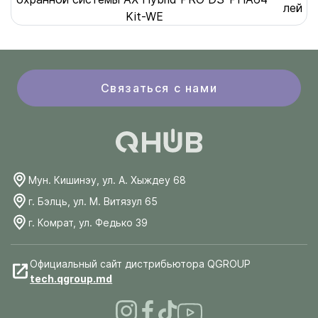
лей
Kit-WE
Связаться с нами
Мун. Кишинэу, ул. А. Хыждеу 68
г. Бэлць, ул. М. Витязул 65
г. Комрат, ул. Федько 39
Официальный сайт дистрибьютора QGROUP
tech.qgroup.md