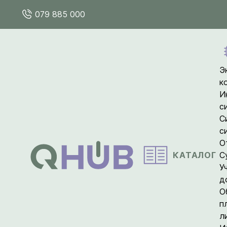
079 885 000
Э
к
И
с
С
с
О
КАТАЛОГ
С
У
д
О
п
л