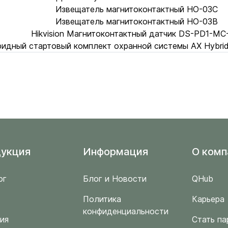
Извещатель магнитоконтактный HO-03C
Извещатель магнитоконтактный HO-03B
Hikvision Магнитоконтактный датчик DS-PD1-M
ибридный стартовый комплект охранной системы AX Hybr
укция
Информация
O комп
ог
Блог и Новости
QHub
Политика
Карьера
конфиденциальности
ия
Стать па