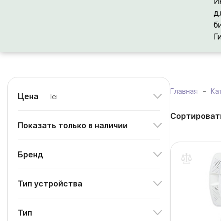
И
д
б
Г
Главная
Ка
Цена
lei
Сортироват
Показать только в наличии
Бренд
Тип устройства
Тип