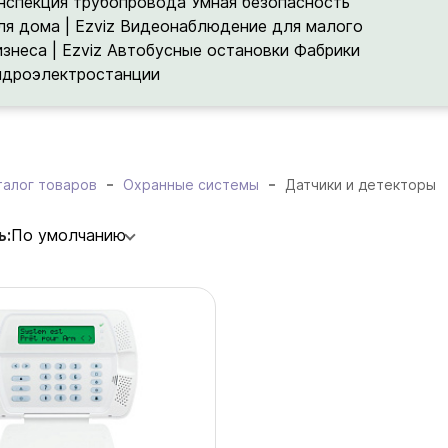
нспекция трубопровода
Умная безопасность
ля дома | Ezviz
Видеонаблюдение для малого
изнеса | Ezviz
Автобусные остановки
Фабрики
идроэлектростанции
талог товаров
Охранные системы
Датчики и детекторы
ь:
По умолчанию