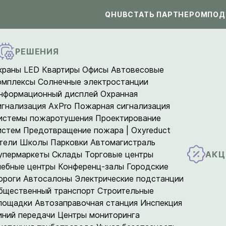
QHUB
СТАТЬ ПАРТНЕРОМ
ПОД
РЕШЕНИЯ
краны LED
Квартиры
Офисы
Автовесовые
омплексы
Солнечные электростанции
нформационный дисплей
Охранная
игнализация AxPro
Пожарная сигнализация
истемы пожаротушения
Проектирование
истем
Предотвращение пожара | Oxyreduct
тели
Школы
Парковки
Автомагистраль
АКЦ
упермаркеты
Склады
Торговые центры
чебные центры
Конференц-залы
Городские
ороги
Автосалоны
Электрические подстанции
бщественный транспорт
Строительные
лощадки
Автозаправочная станция
Инспекция
иний передачи
Центры мониторинга