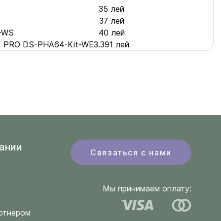
35 лей
37 лей
C-WS
40 лей
id PRO DS-PHA64-Kit-WE
3.391 лей
ании
Связаться с нами
Мы принимаем оплату:
ртнером