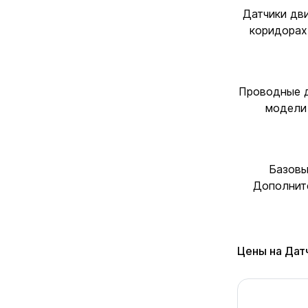
Датчики дви
коридорах
Проводные д
модели 
Базовы
Дополните
Цены на Дат