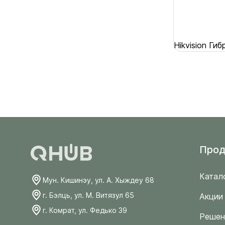
Hikvision Г
Прод
Катал
Мун. Кишинэу, ул. А. Хыждеу 68
г. Бэлць, ул. М. Витязул 65
Акции
г. Комрат, ул. Федько 39
Решен