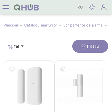
RO
Principal
Catalogul mărfurilor
Echipamente de alarmă
S
Filtru
fel