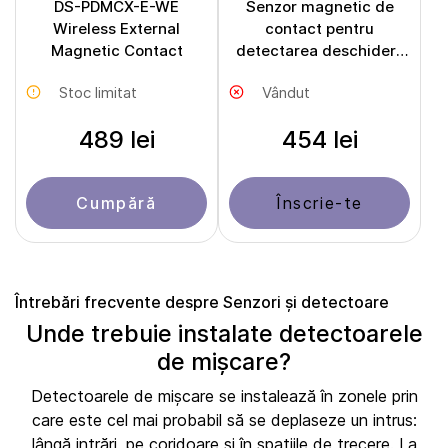
DS-PDMCX-E-WE
Senzor magnetic de
Wireless External
contact pentru
Magnetic Contact
detectarea deschiderii
WS 4945W
Stoc limitat
Vândut
489 lei
454 lei
Cumpără
Înscrie-te
Întrebări frecvente despre Senzori și detectoare
Unde trebuie instalate detectoarele
de mișcare?
Detectoarele de mișcare se instalează în zonele prin
care este cel mai probabil să se deplaseze un intrus:
lângă intrări, pe coridoare și în spațiile de trecere. La