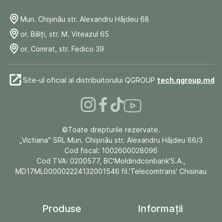
Mun. Chişinău str. Alexandru Hâjdeu 68
or. Bălți, str. M. Viteazul 65
or. Comrat, str. Fedico 39
Site-ul oficial al distribuitorului QGROUP
tech.qgroup.md
©Toate drepturile rezervate.
„Victiana" SRL Mun. Chişinău str. Alexandru Hâjdeu 66/3
Cod fiscal: 1002600028096
Cod TVA: 0200577, BC'Moldindconbank'S.A.,
MD17ML000002224132001546 fil.'Telecomtrans' Chisinau
Produse
Informații