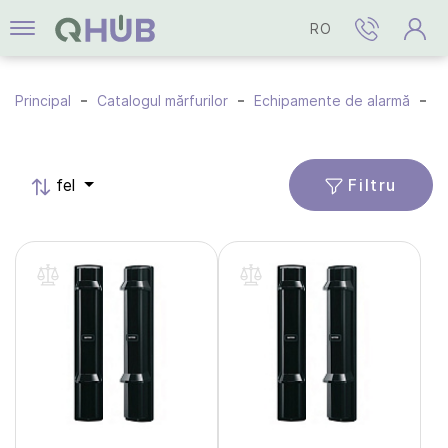
RO
Principal
Catalogul mărfurilor
Echipamente de alarmă
S
Filtru
fel