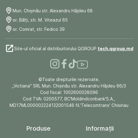
Mun. Chişinău str. Alexandru Hâjdeu 68
or. Bălți, str. M. Viteazul 65
or. Comrat, str. Fedico 39
Site-ul oficial al distribuitorului QGROUP
tech.qgroup.md
©Toate drepturile rezervate.
„Victiana" SRL Mun. Chişinău str. Alexandru Hâjdeu 66/3
Cod fiscal: 1002600028096
Cod TVA: 0200577, BC'Moldindconbank'S.A.,
MD17ML000002224132001546 fil.'Telecomtrans' Chisinau
Produse
Informații