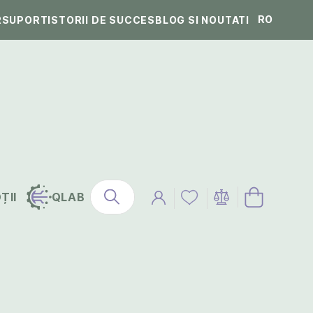
RO
R
SUPORT
ISTORII DE SUCCES
BLOG SI NOUTATI
ȚII
QLAB