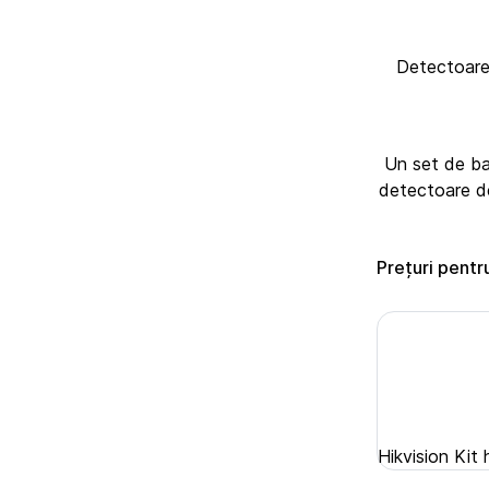
Detectoarele
Un set de ba
detectoare de 
Prețuri pentr
Hikvision Kit