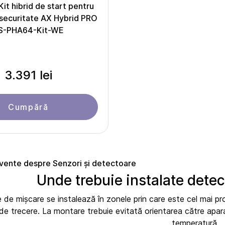
Kit hibrid de start pentru
securitate AX Hybrid PRO
S-PHA64-Kit-WE
3.391 lei
Cumpără
cvente despre Senzori și detectoare
Unde trebuie instalate dete
de mișcare se instalează în zonele prin care este cel mai prob
e de trecere. La montare trebuie evitată orientarea către apara
temperatură.