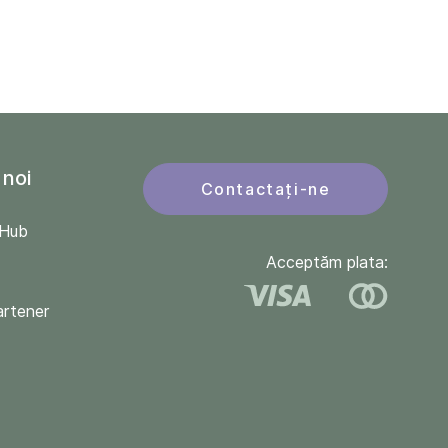
 noi
Contactați-ne
QHub
Acceptăm plata:
artener