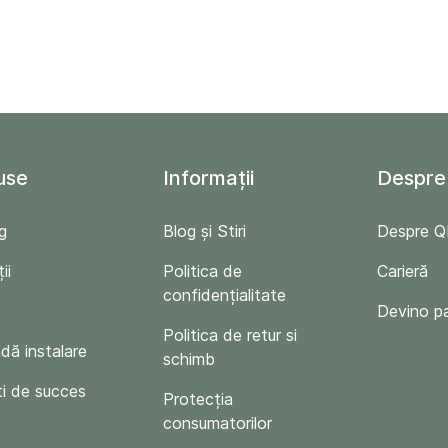
use
Informații
Despre
g
Blog și Stiri
Despre 
ii
Politica de
Carieră
confidențialitate
Devino p
Politica de retur si
ă instalare
schimb
i de succes
Protecția
consumatorilor