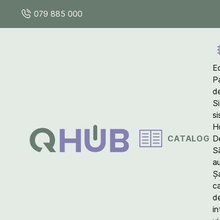
079 885 000
E
P
d
S
s
Ho
CATALOG
D
S
a
Ș
c
d
in