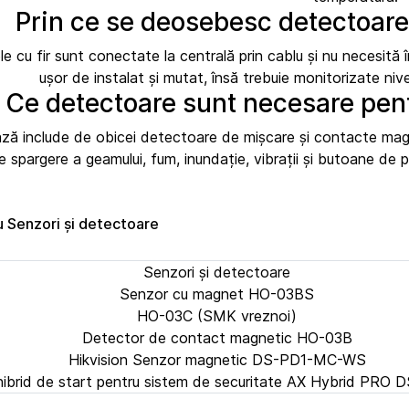
Prin ce se deosebesc detectoarele
 cu fir sunt conectate la centrală prin cablu și nu necesită în
ușor de instalat și mutat, însă trebuie monitorizate nivel
Ce detectoare sunt necesare pen
ză include de obicei detectoare de mișcare și contacte magne
spargere a geamului, fum, inundație, vibrații și butoane de pa
u Senzori și detectoare
Senzori și detectoare
Senzor cu magnet HO-03BS
HO-03C (SMK vreznoi)
Detector de contact magnetic HO-03B
Hikvision Senzor magnetic DS-PD1-MC-WS
 hibrid de start pentru sistem de securitate AX Hybrid PR