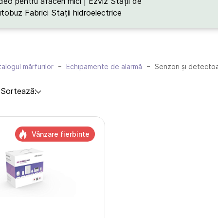
deo pentru afaceri mici | Ezviz
Stații de
utobuz
Fabrici
Stații hidroelectrice
alogul mărfurilor
Echipamente de alarmă
Senzori și detecto
:
Sortează:
Vânzare fierbinte