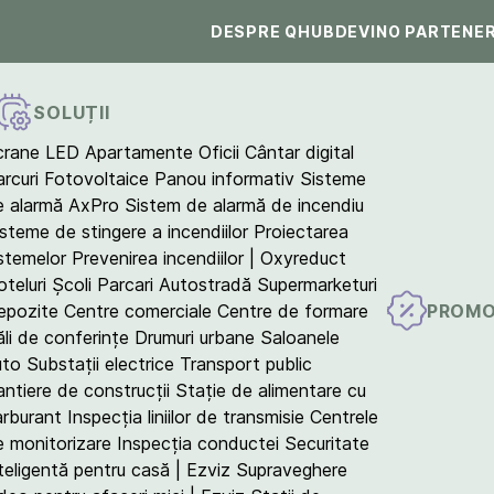
DESPRE QHUB
DEVINO PARTENE
SOLUȚII
crane LED
Apartamente
Oficii
Cântar digital
arcuri Fotovoltaice
Panou informativ
Sisteme
e alarmă AxPro
Sistem de alarmă de incendiu
isteme de stingere a incendiilor
Proiectarea
istemelor
Prevenirea incendiilor | Oxyreduct
teluri
Școli
Parcari
Autostradă
Supermarketuri
PROMO
epozite
Centre comerciale
Centre de formare
ăli de conferințe
Drumuri urbane
Saloanele
uto
Substații electrice
Transport public
antiere de construcții
Stație de alimentare cu
arburant
Inspecția liniilor de transmisie
Centrele
e monitorizare
Inspecția conductei
Securitate
teligentă pentru casă | Ezviz
Supraveghere