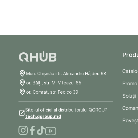
Prod
Catalo
Mun. Chişinău str. Alexandru Hâjdeu 68
or. Bălți, str. M. Viteazul 65
Promoț
or. Comrat, str. Fedico 39
Soluții
Comand
Site-ul oficial al distribuitorului QGROUP
tech.qgroup.md
Poveșt