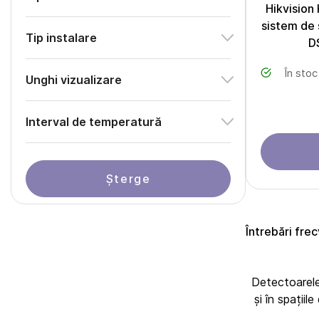
Hikvision 
sistem de 
Tip instalare
D
În stoc
Unghi vizualizare
Interval de temperatură
Șterge
Întrebări fre
Detectoarele 
și în spațiil