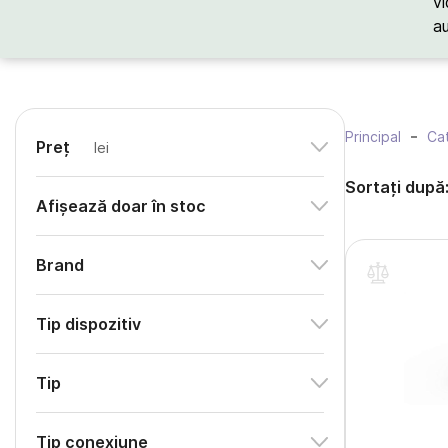
vi
a
Principal
Cat
Preț
lei
Sortați după
Afișează doar în stoc
Brand
Tip dispozitiv
Tip
Tip conexiune