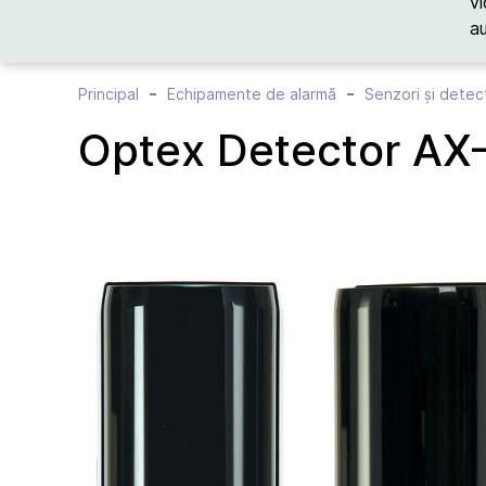
vi
a
Principal
Echipamente de alarmă
Senzori și detec
Optex Detector AX-