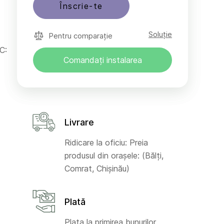
Înscrie-te
Soluție
Pentru comparație
C:
Comandați instalarea
Livrare
Ridicare la oficiu: Preia
produsul din orașele: (Bălți,
Comrat, Chișinău)
Plată
Plata la primirea bunurilor,