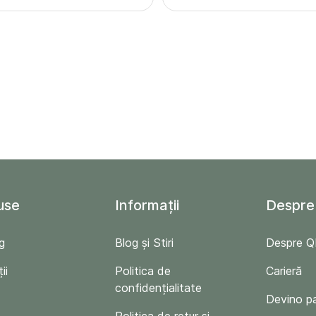
use
Informații
Despre
g
Blog și Stiri
Despre 
ii
Politica de
Carieră
confidențialitate
Devino p