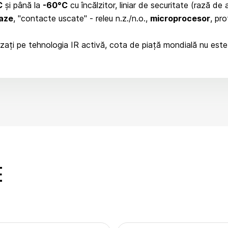
C
și până la
-60°C
cu încălzitor, liniar de securitate (rază de
aze
, "contacte uscate" - releu n.z./n.o.,
microprocesor
, pr
bazați pe tehnologia IR activă, cota de piață mondială nu es
E