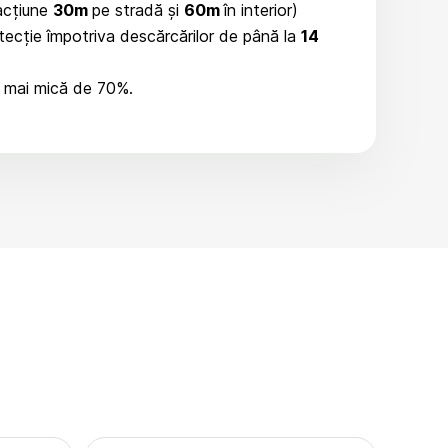
 acțiune
30m
pe stradă și
60m
în interior)
otecție împotriva descărcărilor de până la
14
te mai mică de 70%.