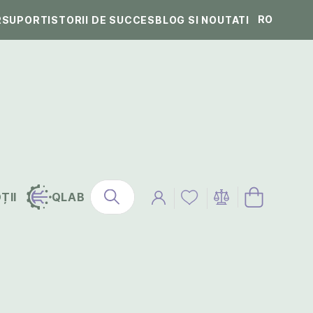
RO
R
SUPORT
ISTORII DE SUCCES
BLOG SI NOUTATI
ȚII
QLAB