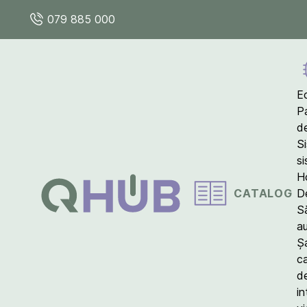
079 885 000
E
P
d
S
s
Ho
CATALOG
D
S
a
Ș
c
d
in