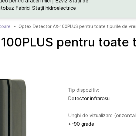
deo pentru afaceri mici | Ezviz
Stații de
utobuz
Fabrici
Stații hidroelectrice
toare
Optex Detector AX-100PLUS pentru toate tipurile de vr
100PLUS pentru toate t
Tip dispozitiv:
Detector infrarosu
Unghi de vizualizare (orizontal
+-90 grade