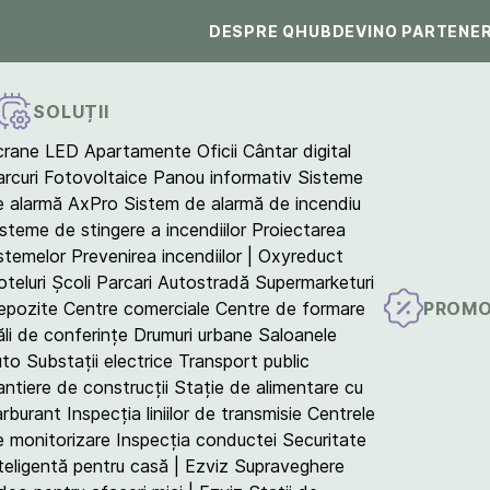
DESPRE QHUB
DEVINO PARTENE
SOLUȚII
crane LED
Apartamente
Oficii
Cântar digital
arcuri Fotovoltaice
Panou informativ
Sisteme
e alarmă AxPro
Sistem de alarmă de incendiu
isteme de stingere a incendiilor
Proiectarea
istemelor
Prevenirea incendiilor | Oxyreduct
teluri
Școli
Parcari
Autostradă
Supermarketuri
PROMO
epozite
Centre comerciale
Centre de formare
ăli de conferințe
Drumuri urbane
Saloanele
uto
Substații electrice
Transport public
antiere de construcții
Stație de alimentare cu
arburant
Inspecția liniilor de transmisie
Centrele
e monitorizare
Inspecția conductei
Securitate
teligentă pentru casă | Ezviz
Supraveghere