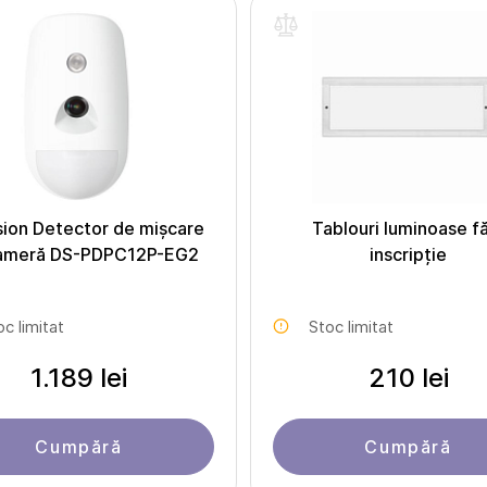
sion Detector de mișcare
Tablouri luminoase f
ameră DS-PDPC12P-EG2
inscripție
oc limitat
Stoc limitat
1.189 lei
210 lei
Cumpără
Cumpără