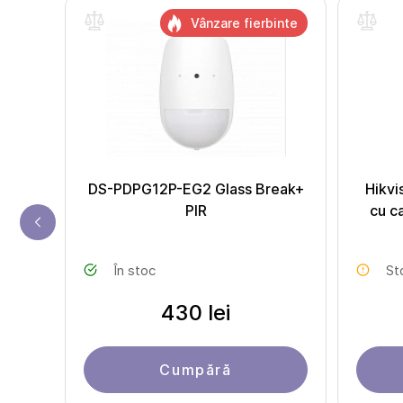
Vânzare fierbinte
care
DS-PDPG12P-EG2 Glass Break+
Hikvi
15AM-
PIR
cu c
În stoc
St
430 lei
Cumpără