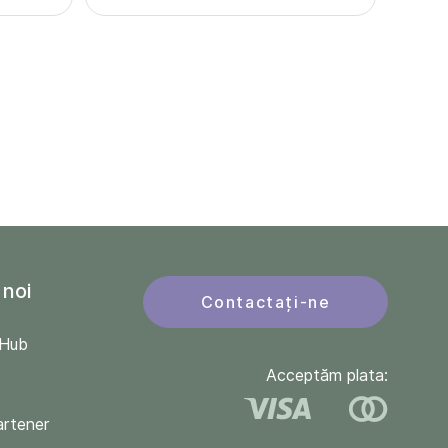
 noi
Contactați-ne
QHub
Acceptăm plata:
artener