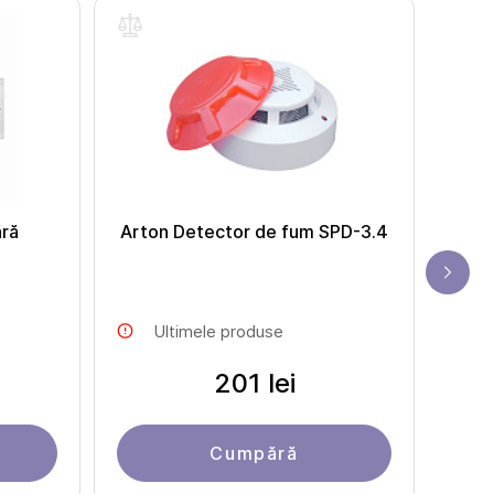
ără
Arton Detector de fum SPD-3.4
Ar
Ultimele produse
201 lei
Cumpără