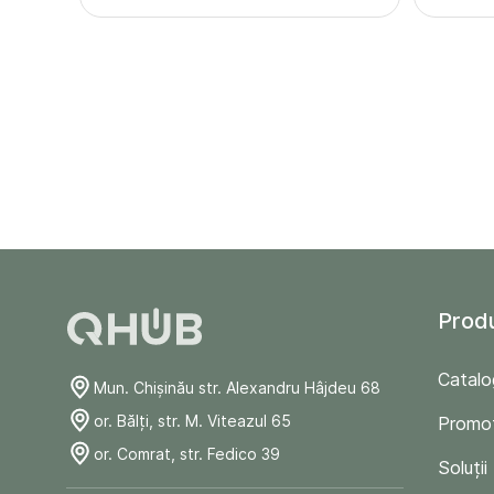
Prod
Catalo
Mun. Chişinău str. Alexandru Hâjdeu 68
or. Bălți, str. M. Viteazul 65
Promoț
or. Comrat, str. Fedico 39
Soluții