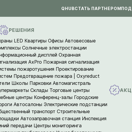
QHUB
СТАТЬ ПАРТНЕРОМ
ПОД
РЕШЕНИЯ
краны LED
Квартиры
Офисы
Автовесовые
омплексы
Солнечные электростанции
нформационный дисплей
Охранная
игнализация AxPro
Пожарная сигнализация
истемы пожаротушения
Проектирование
истем
Предотвращение пожара | Oxyreduct
тели
Школы
Парковки
Автомагистраль
АКЦ
упермаркеты
Склады
Торговые центры
чебные центры
Конференц-залы
Городские
ороги
Автосалоны
Электрические подстанции
бщественный транспорт
Строительные
лощадки
Автозаправочная станция
Инспекция
иний передачи
Центры мониторинга