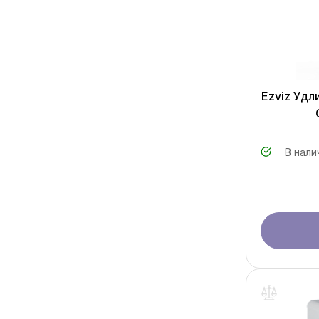
Ezviz Удл
В нали