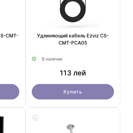
CS-CMT-
Удлиняющий кабель Ezviz CS-
CMT-PCA05
В наличии
113 лей
Купить