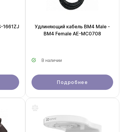
S-1661ZJ
Удлиняющий кабель BM4 Male -
BM4 Female AE-MC0708
В наличии
Подробнее