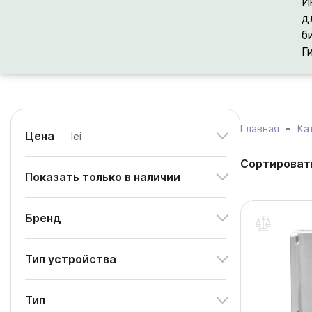
И
д
б
Г
Главная
Ка
Цена
lei
Сортироват
Показать только в наличии
Бренд
Тип устройства
Тип