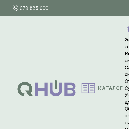
079 885 000
Э
к
И
с
С
с
О
КАТАЛОГ
С
У
д
О
п
л