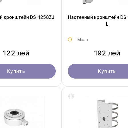
й кронштейн DS-1258ZJ
Настенный кронштейн DS
L
Мало
122 лей
192 лей
Купить
Купить