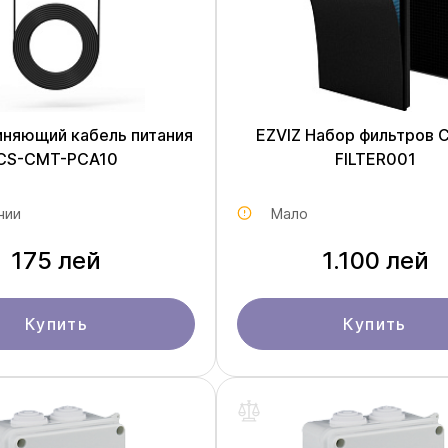
иняющий кабель питания
EZVIZ Набор фильтров 
CS-CMT-PCA10
FILTER001
чии
Мало
175 лей
1.100 лей
Купить
Купить