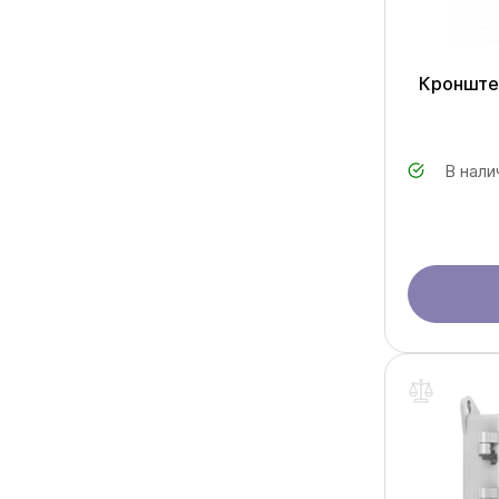
Кронштей
В нали