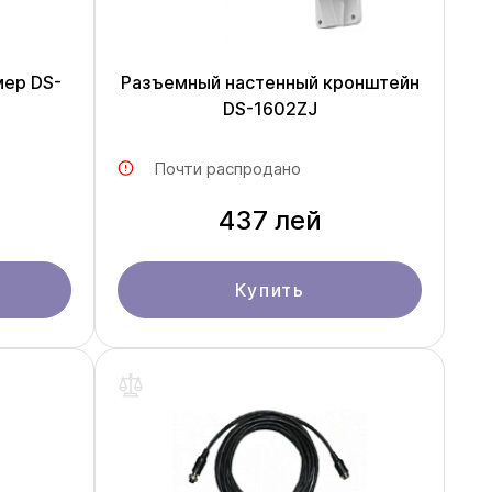
мер DS-
Разъемный настенный кронштейн
DS-1602ZJ
Почти распродано
437 лей
Купить