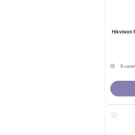
Hikvision
В нали