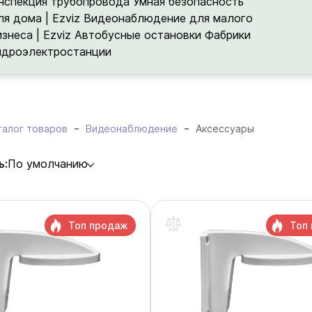
нспекция трубопровода
Умная безопасность
ля дома | Ezviz
Видеонаблюдение для малого
изнеса | Ezviz
Автобусные остановки
Фабрики
идроэлектростанции
талог товаров
Видеонаблюдение
Аксессуары
ь:
По умолчанию
Топ продаж
Топ