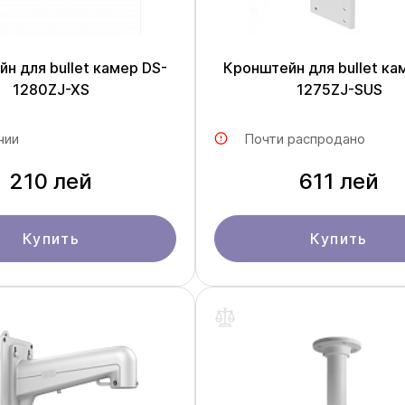
н для bullet камер DS-
Кронштейн для bullet ка
1280ZJ-XS
1275ZJ-SUS
чии
Почти распродано
210 лей
611 лей
Купить
Купить