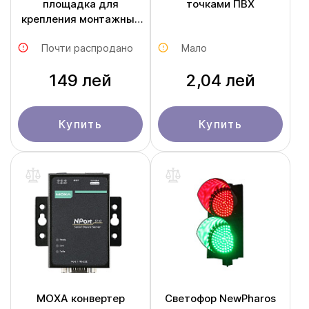
площадка для
точками ПВХ
крепления монтажных
коробок Commander
Почти распродано
Мало
Pole 90-110
149 лей
2,04 лей
Купить
Купить
MOXA конвертер
Светофор NewPharos