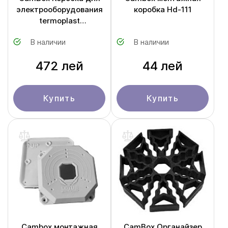
электрооборудования
коробка Hd-111
termoplast
250X350X150 ABS
В наличии
В наличии
472 лей
44 лей
Купить
Купить
Cambox монтажная
CamBox Органайзер