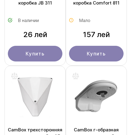
коробка JB 311
коробка Comfort 811
В наличии
Мало
26 лей
157 лей
Купить
Купить
CamBox трехсторонняя
CamBox г-образная