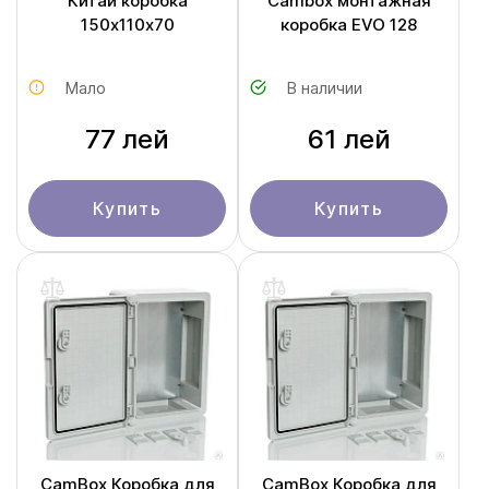
Китай коробка
Cambox монтажная
150х110x70
коробка EVO 128
Мало
В наличии
77 лей
61 лей
Купить
Купить
CamBox Коробка для
CamBox Коробка для