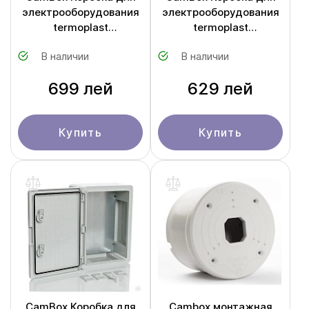
электрооборудования
электрооборудования
termoplast
termoplast
300X400X220 ABS
300X400X170 ABS
В наличии
В наличии
699 лей
629 лей
Купить
Купить
CamBox Коробка для
Cambox монтажная