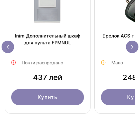
Inim Дополнительный шкаф
Брелок ACS тра
для пульта FPMNUL
30
Почти распродано
Мало
437 лей
248 
Купить
Куп