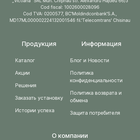
„Victiana" SRL Mun. Chişinău str. Alexandru Hâjdeu 66/3
Cod fiscal: 1002600028096
Cod TVA: 0200577, BC'Moldindconbank'S.A.,
MD17ML000002224132001546 fil.'Telecomtrans' Chisinau
Продукция
Информация
Каталог
Блог и Новости
Акции
Политика
конфиденциальности
Решения
Политика возврата и
Заказать установку
обмена
Истории успеха
Защита потребителя
O компании