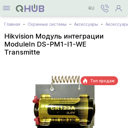
RU
Главная
Охранные системы
Аксессуары
Аксессуары
Hikvision Модуль интеграции
ModuleIn DS-PM1-I1-WE
Transmitte
Топ продаж