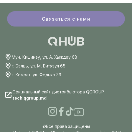
Связаться с нами
Мун. Кишинэу, ул. А. Хыждеу 68
г. Бэлць, ул. М. Витязул 65
г. Комрат, ул. Федько 39
Официальный сайт дистрибьютора QGROUP
tech.qgroup.md
©Все права защищены