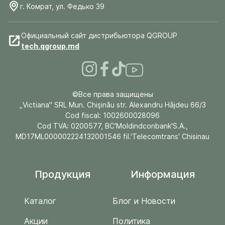
г. Комрат, ул. Федько 39
Официальный сайт дистрибьютора QGROUP
tech.qgroup.md
©Все права защищены
„Victiana" SRL Mun. Chişinău str. Alexandru Hâjdeu 66/3
Cod fiscal: 1002600028096
Cod TVA: 0200577, BC'Moldindconbank'S.A.,
MD17ML000002224132001546 fil.'Telecomtrans' Chisinau
Продукция
Информация
Каталог
Блог и Новости
Акции
Политика