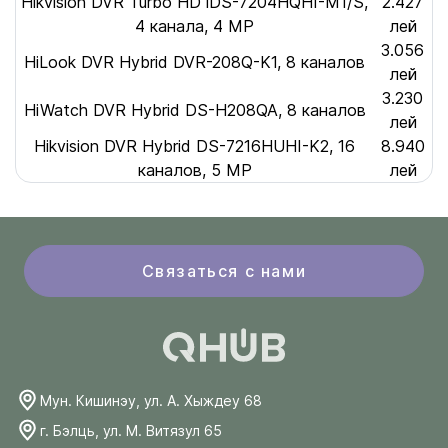
Hikvision DVR Turbo HD iDS-7204HQHI-M1/S,
2.427
4 канала, 4 MP
лей
3.056
HiLook DVR Hybrid DVR-208Q-K1, 8 каналов
лей
3.230
HiWatch DVR Hybrid DS-H208QA, 8 каналов
лей
Hikvision DVR Hybrid DS-7216HUHI-K2, 16
8.940
каналов, 5 MP
лей
Связаться с нами
Мун. Кишинэу, ул. А. Хыждеу 68
г. Бэлць, ул. М. Витязул 65