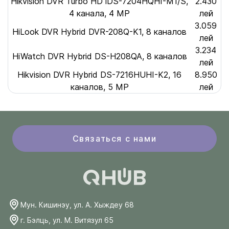
Hikvision DVR Turbo HD iDS-7204HQHI-M1/S,
2.430
4 канала, 4 MP
лей
3.059
HiLook DVR Hybrid DVR-208Q-K1, 8 каналов
лей
3.234
HiWatch DVR Hybrid DS-H208QA, 8 каналов
лей
Hikvision DVR Hybrid DS-7216HUHI-K2, 16
8.950
каналов, 5 MP
лей
Связаться с нами
Мун. Кишинэу, ул. А. Хыждеу 68
г. Бэлць, ул. М. Витязул 65