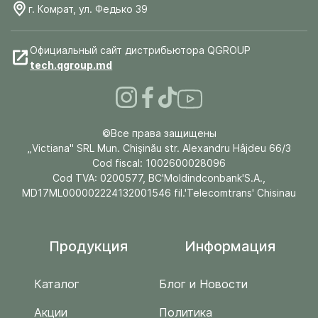
г. Комрат, ул. Федько 39
Официальный сайт дистрибьютора QGROUP
tech.qgroup.md
©Все права защищены
„Victiana" SRL Mun. Chişinău str. Alexandru Hâjdeu 66/3
Cod fiscal: 1002600028096
Cod TVA: 0200577, BC'Moldindconbank'S.A.,
MD17ML000002224132001546 fil.'Telecomtrans' Chisinau
Продукция
Информация
Каталог
Блог и Новости
Акции
Политика