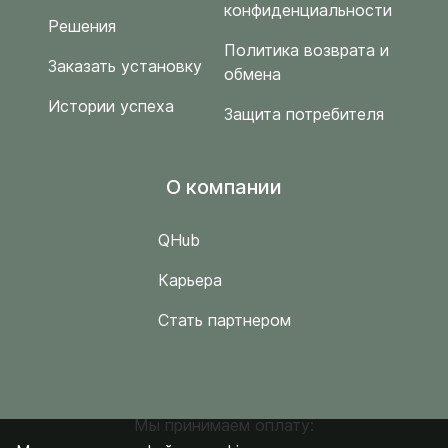
конфиденциальности
Решения
Политика возврата и
Заказать установку
обмена
Истории успеха
Защита потребителя
O компании
QHub
Карьера
Стать партнером
Мы принимаем оплату: