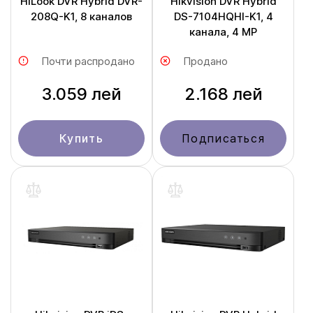
HiLook DVR Hybrid DVR-
Hikvision DVR Hybrid
208Q-K1, 8 каналов
DS-7104HQHI-K1, 4
канала, 4 MP
Почти распродано
Продано
3.059 лей
2.168 лей
Купить
Подписаться