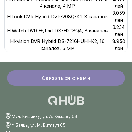
4 канала, 4 MP
лей
3.059
HiLook DVR Hybrid DVR-208Q-K1, 8 каналов
лей
3.234
HiWatch DVR Hybrid DS-H208QA, 8 каналов
лей
Hikvision DVR Hybrid DS-7216HUHI-K2, 16
8.950
каналов, 5 MP
лей
Связаться с нами
Мун. Кишинэу, ул. А. Хыждеу 68
г. Бэлць, ул. М. Витязул 65