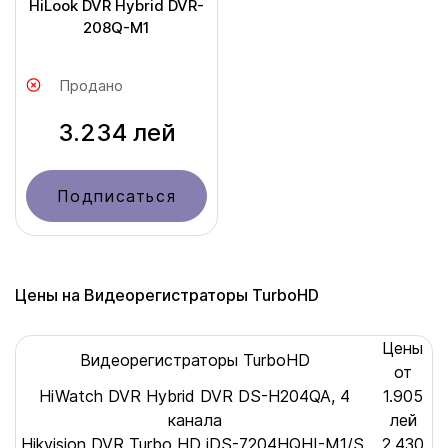
HiLook DVR Hybrid DVR-
208Q-M1
Продано
3.234 лей
Подписаться
Цены на Видеорегистраторы TurboHD
Цены
Видеорегистраторы TurboHD
от
HiWatch DVR Hybrid DVR DS-H204QA, 4
1.905
канала
лей
Hikvision DVR Turbo HD iDS-7204HQHI-M1/S,
2.430