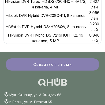
Hikvision DVR Turbo HD iDS-7204HQHI-M1/S,
2.427
4 канала, 4 MP
лей
3.056
HiLook DVR Hybrid DVR-208Q-K1, 8 каналов
лей
3.230
HiWatch DVR Hybrid DS-H208QA, 8 каналов
лей
Hikvision DVR Hybrid DS-7216HUHI-K2, 16
8.940
каналов, 5 MP
лей
Связаться с нами
Мун. Кишинэу, ул. А. Хыждеу 68
г. Бэлць, ул. М. Витязул 65