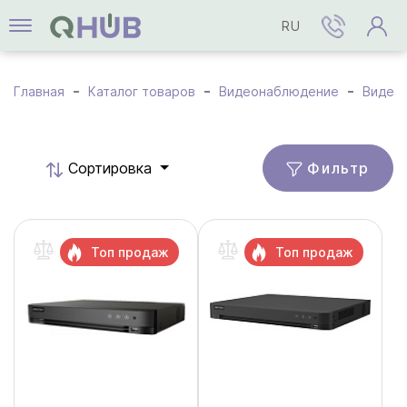
RU
Главная
Каталог товаров
Видеонаблюдение
Видео
Фильтр
Cортировка
Топ продаж
Топ продаж