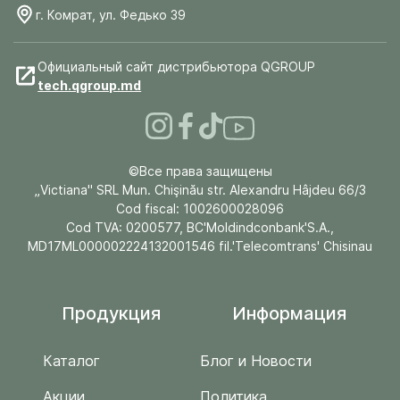
г. Комрат, ул. Федько 39
Официальный сайт дистрибьютора QGROUP
tech.qgroup.md
©Все права защищены
„Victiana" SRL Mun. Chişinău str. Alexandru Hâjdeu 66/3
Cod fiscal: 1002600028096
Cod TVA: 0200577, BC'Moldindconbank'S.A.,
MD17ML000002224132001546 fil.'Telecomtrans' Chisinau
Продукция
Информация
Каталог
Блог и Новости
Акции
Политика