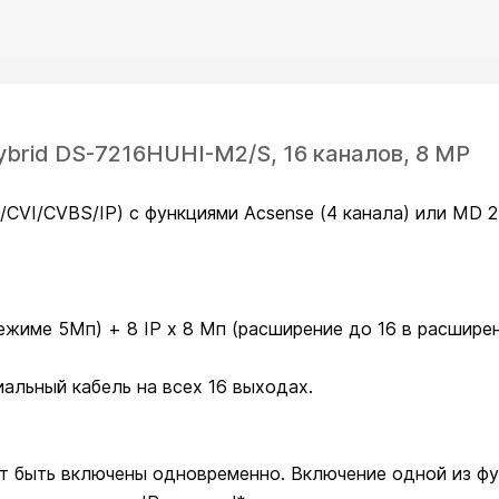
Hybrid DS-7216HUHI-M2/S, 16 каналов, 8 MP
VI/CVBS/IP) с функциями Acsense (4 канала) или MD 2.0
в режиме 5Мп) + 8 IP х 8 Мп (расширение до 16 в расшир
альный кабель на всех 16 выходах.
гут быть включены одновременно. Включение одной из ф