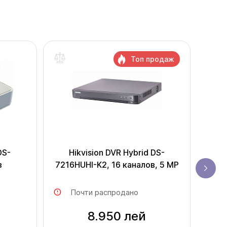
Топ продаж
DS-
Hikvision DVR Hybrid DS-
Hik
в
7216HUHI-K2, 16 каналов, 5 MP
Почти распродано
8.950 лей