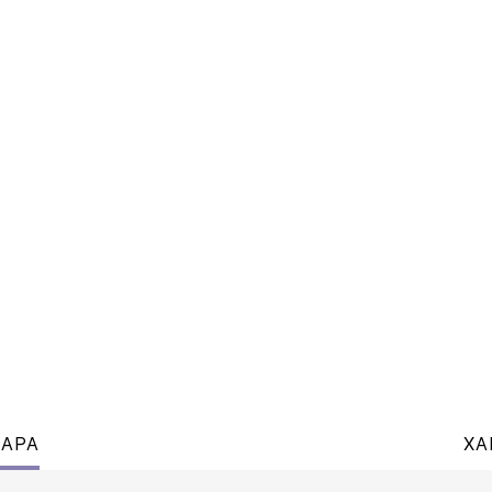
ВАРА
ХА