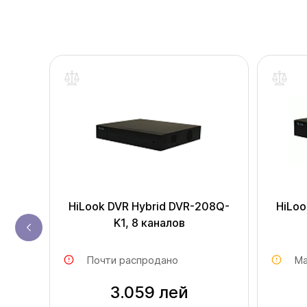
одаж
QHI-
HiLook DVR Hybrid DVR-208Q-
HiLoo
K1, 8 каналов
Почти распродано
Ма
3.059 лей