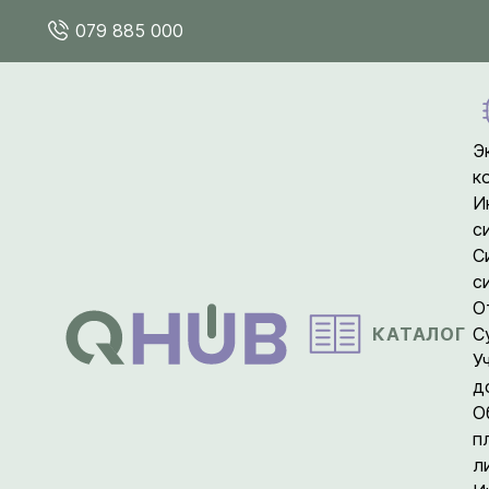
079 885 000
Э
к
И
с
С
с
О
КАТАЛОГ
С
У
д
О
п
л