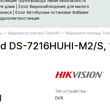
нспекция трубопровода
Умная безопасность
ля дома | Ezviz
Видеонаблюдение для малого
изнеса | Ezviz
Автобусные остановки
Фабрики
идроэлектростанции
ы
Видеорегистраторы TurboHD
Видеорегистраторы Turbo
rid DS-7216HUHI-M2/S, 
Тип устройства:
DVR