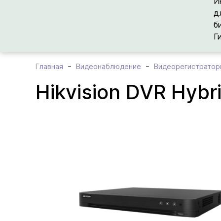
И
д
б
Г
Главная
Видеонаблюдение
Видеорегистратор
Hikvision DVR Hyb