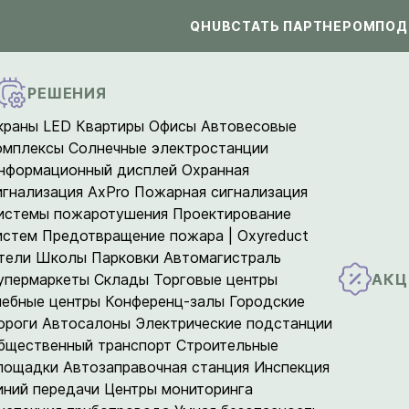
QHUB
СТАТЬ ПАРТНЕРОМ
ПОД
РЕШЕНИЯ
краны LED
Квартиры
Офисы
Автовесовые
омплексы
Солнечные электростанции
нформационный дисплей
Охранная
игнализация AxPro
Пожарная сигнализация
истемы пожаротушения
Проектирование
истем
Предотвращение пожара | Oxyreduct
тели
Школы
Парковки
Автомагистраль
АКЦ
упермаркеты
Склады
Торговые центры
чебные центры
Конференц-залы
Городские
ороги
Автосалоны
Электрические подстанции
бщественный транспорт
Строительные
лощадки
Автозаправочная станция
Инспекция
иний передачи
Центры мониторинга