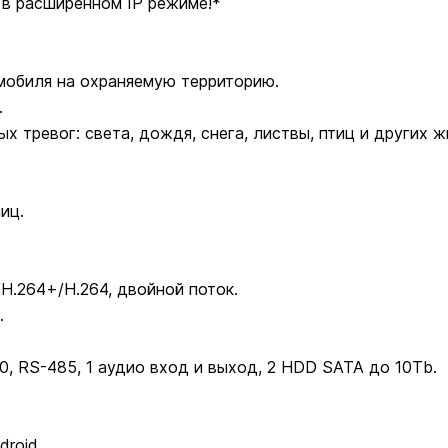
в расширенном IP режиме!*
мобиля на охраняемую территорию.
.
х тревог: света, дождя, снега, листвы, птиц и других 
иц.
/H.264+/H.264, двойной поток.
.
.0, RS-485, 1 аудио вход и выход, 2 HDD SATA до 10Tb.
roid.