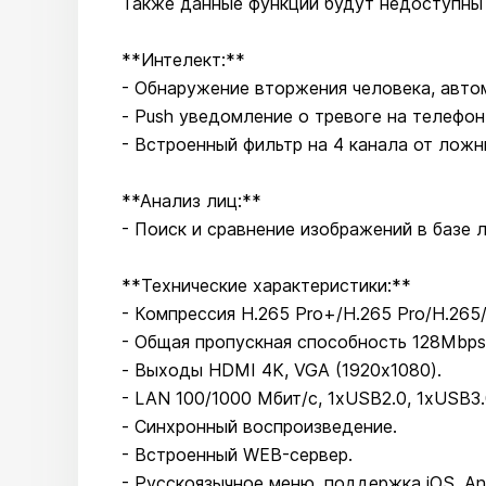
Также данные функции будут недоступны 
**Интелект:**
- Обнаружение вторжения человека, авто
- Push уведомление о тревоге на телефон
- Встроенный фильтр на 4 канала от ложны
**Анализ лиц:**
- Поиск и сравнение изображений в базе л
**Технические характеристики:**
- Компрессия H.265 Pro+/H.265 Pro/H.265
- Общая пропускная способность 128Mbps
- Выходы HDMI 4K, VGA (1920х1080).
- LAN 100/1000 Мбит/с, 1xUSB2.0, 1xUSB3
- Синхронный воспроизведение.
- Встроенный WEB-сервер.
- Русскоязычное меню, поддержка iOS, And