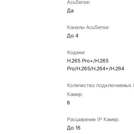
AcuSense:
Да
Каналы AcuSense:
До 4
Кодеки:
H.265 Pro+/H.265
Pro/H.265/H.264+/H.264
Количество подключаемых 
Камер:
8
Расширение IP Камер:
До 16