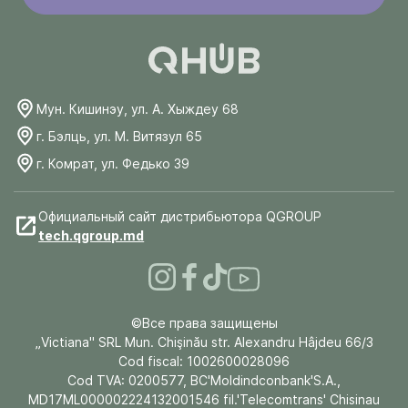
Мун. Кишинэу, ул. А. Хыждеу 68
г. Бэлць, ул. М. Витязул 65
г. Комрат, ул. Федько 39
Официальный сайт дистрибьютора QGROUP
tech.qgroup.md
©Все права защищены
„Victiana" SRL Mun. Chişinău str. Alexandru Hâjdeu 66/3
Cod fiscal: 1002600028096
Cod TVA: 0200577, BC'Moldindconbank'S.A.,
MD17ML000002224132001546 fil.'Telecomtrans' Chisinau