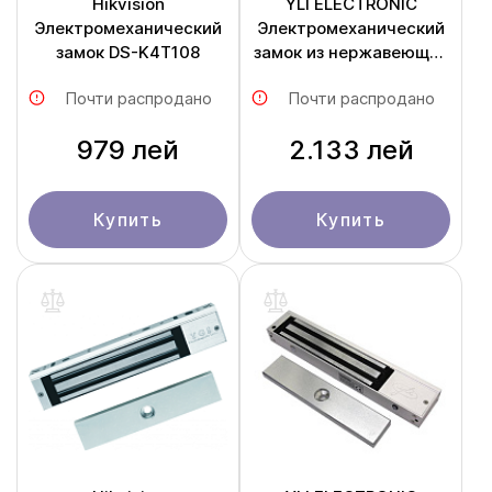
Hikvision
YLI ELECTRONIC
Электромеханический
Электромеханический
замок DS-K4T108
замок из нержавеющей
стали YB-500C
Почти распродано
Почти распродано
979 лей
2.133 лей
Купить
Купить