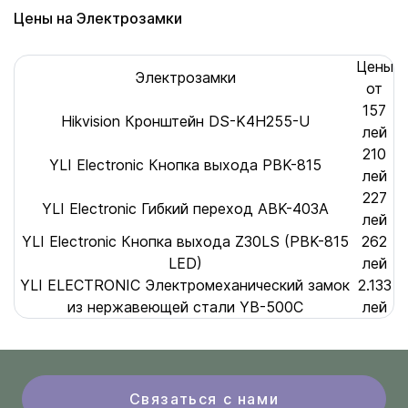
Цены на Электрозамки
Цены
Электрозамки
от
157
Hikvision Кронштейн DS-K4H255-U
лей
210
YLI Electronic Кнопка выхода PBK-815
лей
227
YLI Electronic Гибкий переход ABK-403A
лей
YLI Electronic Кнопка выхода Z30LS (PBK-815
262
LED)
лей
YLI ELECTRONIC Электромеханический замок
2.133
из нержавеющей стали YB-500C
лей
Связаться с нами