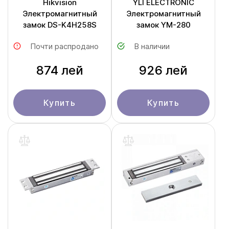
Hikvision
YLI ELECTRONIC
Электромагнитный
Электромагнитный
замок DS-K4H258S
замок YM-280
Почти распродано
В наличии
874 лей
926 лей
Купить
Купить