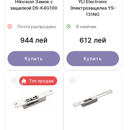
Hikvision Замок с
YLI Electronic
защелкой DS-K4G100
Электрозащелка YS-
131NO
Почти распродано
В наличии
944 лей
612 лей
Купить
Купить
Топ продаж