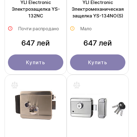
YLI Electronic
YLI Electronic
Электрозащелка YS-
Электромеханическая
132NC
защелка YS-134NO(S)
Почти распродано
Мало
647 лей
647 лей
Купить
Купить