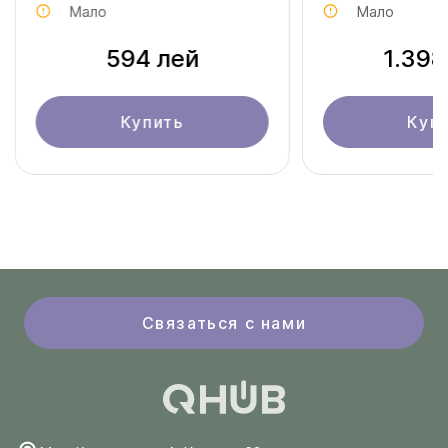
Мало
Мало
594 лей
1.398
Купить
Куп
Связаться с нами