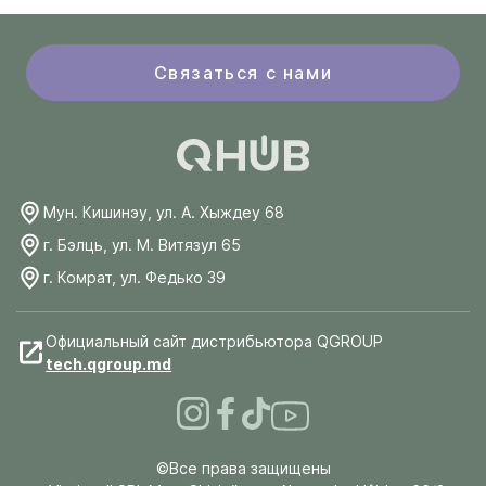
Связаться с нами
Мун. Кишинэу, ул. А. Хыждеу 68
г. Бэлць, ул. М. Витязул 65
г. Комрат, ул. Федько 39
Официальный сайт дистрибьютора QGROUP
tech.qgroup.md
©Все права защищены