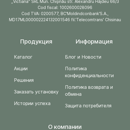
„Victiana" SRL Mun. Chişinău str. Alexandru Hâjdeu 66/3
Cod fiscal: 1002600028096
Cod TVA: 0200577, BC'Moldindconbank'S.A.,
MD17ML000002224132001546 fil.'Telecomtrans' Chisinau
Продукция
Информация
Каталог
Блог и Новости
Акции
Политика
конфиденциальности
Решения
Политика возврата и
Заказать установку
обмена
Истории успеха
Защита потребителя
O компании