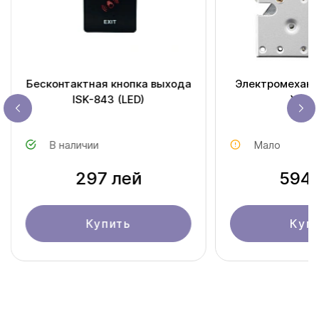
Бесконтактная кнопка выхода
Электромехани
ISK-843 (LED)
YEH-
В наличии
Мало
297 лей
594 
Купить
Куп